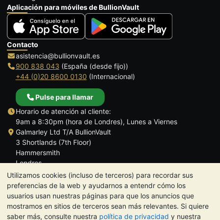
Aplicación para móviles de BullionVault
Contacto
asistencia@bullionvault.es
900 838 043
(España (desde fijo))
+44 (0)20 8600 0130
(Internacional)
Pulse para llamar
Horario de atención al cliente:
9am a 8:30pm (hora de Londres), Lunes a Viernes
Galmarley Ltd T/A BullionVault
3 Shortlands (7th Floor)
Hammersmith
Londres
W6 8DA
Utilizamos cookies (incluso de terceros) para recordar sus
Reino Unido
preferencias de la web y ayudarnos a entendr cómo los
usuarios usan nuestras páginas para que los anuncios que
mostramos en sitios de terceros sean más relevantes. Si quiere
saber más, consulte nuestra
política de privacidad
y nuestra