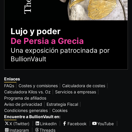
Lujo y poder
De Persia a Grecia
Una exposición patrocinada por
BullionVault
Enlaces
FAQs
Costes y comisiones
Calculadora de costes
Calculadora Kilos vs. Oz
Servicios a empresas
Programa de afiliados
Aviso de privacidad
Estrategia Fiscal
Condiciones generales
Cookies
Encuentre a BullionVault en:
X (Twitter)
LinkedIn
Facebook
YouTube
Instagram
Threads