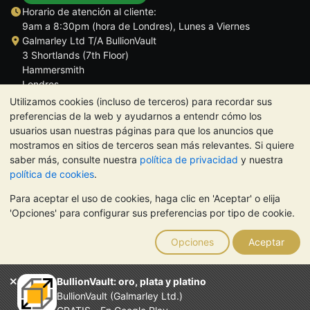
Horario de atención al cliente:
9am a 8:30pm (hora de Londres), Lunes a Viernes
Galmarley Ltd T/A BullionVault
3 Shortlands (7th Floor)
Hammersmith
Londres
W6 8DA
Utilizamos cookies (incluso de terceros) para recordar sus
Reino Unido
preferencias de la web y ayudarnos a entendr cómo los
usuarios usan nuestras páginas para que los anuncios que
mostramos en sitios de terceros sean más relevantes. Si quiere
saber más, consulte nuestra
política de privacidad
y nuestra
política de cookies
.
TrustScore 4.5 | 284 reseñas
Para aceptar el uso de cookies, haga clic en 'Aceptar' o elija
NOTA:
El valor de los metales preciosos puede tanto bajar como
'Opciones' para configurar sus preferencias por tipo de cookie.
subir. Las tendencias históricas no garantizan la evolución
futura de los precios. Nada de lo contenido en los sitios web de
Opciones
Aceptar
BullionVault ni en ninguna de sus comunicaciones constituye
asesoramiento en materia de inversión. Debería buscar
asesoramiento profesional para determinar si poseer metales
BullionVault: oro, plata y platino
preciosos es adecuado para usted.
BullionVault (Galmarley Ltd.)
El servicio de BullionVault es propiedad de Galmarley Limited,