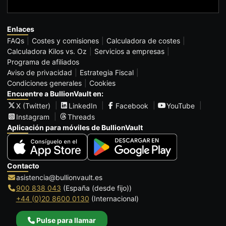
Enlaces
FAQs
Costes y comisiones
Calculadora de costes
Calculadora Kilos vs. Oz
Servicios a empresas
Programa de afiliados
Aviso de privacidad
Estrategia Fiscal
Condiciones generales
Cookies
Encuentre a BullionVault en:
X (Twitter)
LinkedIn
Facebook
YouTube
Instagram
Threads
Aplicación para móviles de BullionVault
Contacto
asistencia@bullionvault.es
900 838 043
(España (desde fijo))
+44 (0)20 8600 0130
(Internacional)
Pulse para llamar