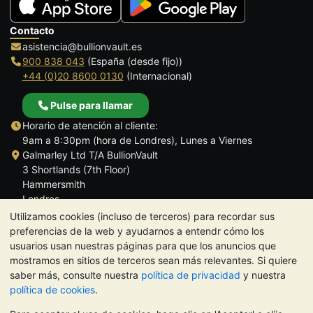
Contacto
asistencia@bullionvault.es
900 838 043
(España (desde fijo))
+44 (0)20 8600 0130
(Internacional)
Pulse para llamar
Horario de atención al cliente:
9am a 8:30pm (hora de Londres), Lunes a Viernes
Galmarley Ltd T/A BullionVault
3 Shortlands (7th Floor)
Hammersmith
Londres
W6 8DA
Utilizamos cookies (incluso de terceros) para recordar sus
Reino Unido
preferencias de la web y ayudarnos a entendr cómo los
usuarios usan nuestras páginas para que los anuncios que
mostramos en sitios de terceros sean más relevantes. Si quiere
saber más, consulte nuestra
política de privacidad
y nuestra
política de cookies
.
TrustScore 4.5 | 284 reseñas