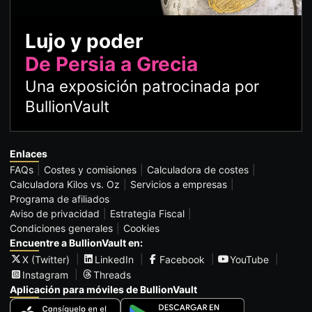
Lujo y poder
De Persia a Grecia
Una exposición patrocinada por
BullionVault
Enlaces
FAQs
Costes y comisiones
Calculadora de costes
Calculadora Kilos vs. Oz
Servicios a empresas
Programa de afiliados
Aviso de privacidad
Estrategia Fiscal
Condiciones generales
Cookies
Encuentre a BullionVault en:
X (Twitter)
LinkedIn
Facebook
YouTube
Instagram
Threads
Aplicación para móviles de BullionVault