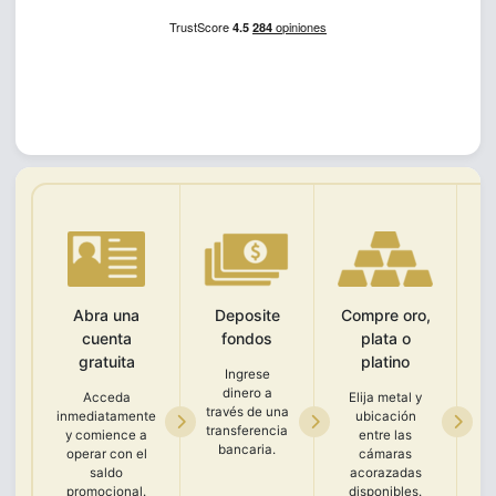
Abra una
Deposite
Compre oro,
V
cuenta
fondos
plata o
gratuita
platino
Ingrese
Pr
dinero a
u
Acceda
Elija metal y
través de una
inmediatamente
ubicación
transferencia
d
y comience a
entre las
bancaria.
operar con el
cámaras
id
saldo
acorazadas
pa
promocional.
disponibles.