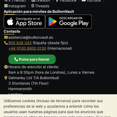
X (Twitter)
LinkedIn
Facebook
YouTube
Instagram
Threads
Aplicación para móviles de BullionVault
Contacto
asistencia@bullionvault.es
900 838 043
(España (desde fijo))
+44 (0)20 8600 0130
(Internacional)
Pulse para llamar
Horario de atención al cliente:
9am a 8:30pm (hora de Londres), Lunes a Viernes
Galmarley Ltd T/A BullionVault
3 Shortlands (7th Floor)
Hammersmith
Londres
W6 8DA
Utilizamos cookies (incluso de terceros) para recordar sus
Reino Unido
preferencias de la web y ayudarnos a entendr cómo los
usuarios usan nuestras páginas para que los anuncios que