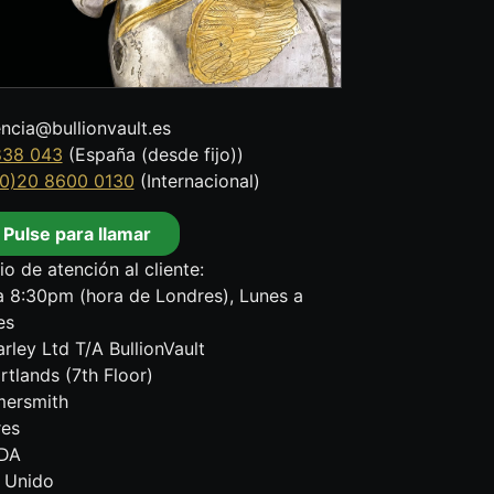
encia@bullionvault.es
838 043
(España (desde fijo))
0)20 8600 0130
(Internacional)
Pulse para llamar
io de atención al cliente:
 8:30pm (hora de Londres), Lunes a
es
rley Ltd T/A BullionVault
rtlands (7th Floor)
ersmith
res
DA
 Unido