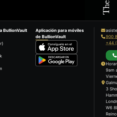
a BullionVault
Aplicación para móviles
asist
de BullionVault
900 
+44 (
r)
k
Horar
m
9am a
Viern
Galma
3 Sho
Hamm
Lond
W6 8
Reino