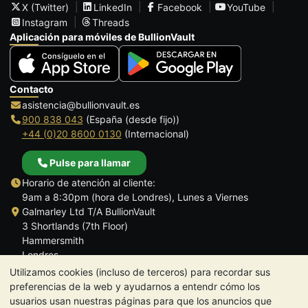
X (Twitter)
LinkedIn
Facebook
YouTube
Instagram
Threads
Aplicación para móviles de BullionVault
Contacto
asistencia@bullionvault.es
900 838 043
(España (desde fijo))
+44 (0)20 8600 0130
(Internacional)
Pulse para llamar
Horario de atención al cliente:
9am a 8:30pm (hora de Londres), Lunes a Viernes
Galmarley Ltd T/A BullionVault
3 Shortlands (7th Floor)
Hammersmith
Londres
W6 8DA
Utilizamos cookies (incluso de terceros) para recordar sus
Reino Unido
preferencias de la web y ayudarnos a entendr cómo los
usuarios usan nuestras páginas para que los anuncios que