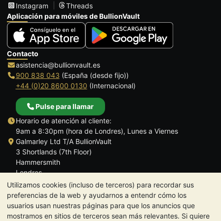
Instagram
Threads
Aplicación para móviles de BullionVault
Contacto
asistencia@bullionvault.es
900 838 043
(España (desde fijo))
+44 (0)20 8600 0130
(Internacional)
Pulse para llamar
Horario de atención al cliente:
9am a 8:30pm (hora de Londres), Lunes a Viernes
Galmarley Ltd T/A BullionVault
3 Shortlands (7th Floor)
Hammersmith
Londres
W6 8DA
Utilizamos cookies (incluso de terceros) para recordar sus
Reino Unido
preferencias de la web y ayudarnos a entendr cómo los
usuarios usan nuestras páginas para que los anuncios que
mostramos en sitios de terceros sean más relevantes. Si quiere