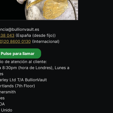
encia@bullionvault.es
838 043
(España (desde fijo))
0)20 8600 0130
(Internacional)
Pulse para llamar
io de atención al cliente:
 8:30pm (hora de Londres), Lunes a
es
rley Ltd T/A BullionVault
rtlands (7th Floor)
ersmith
res
DA
 Unido