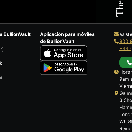
a BullionVault
Aplicación para móviles
asist
de BullionVault
900 
+44 (
r)
k
Horar
m
9am a
Viern
Galma
3 Sho
Hamm
Lond
W6 8
Reino