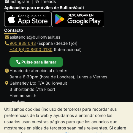
Instagram
Threads
Aplicación para móviles de BullionVault
Contacto
asistencia@bullionvault.es
900 838 043
(España (desde fijo))
+44 (0)20 8600 0130
(Internacional)
Pulse para llamar
Horario de atención al cliente:
9am a 8:30pm (hora de Londres), Lunes a Viernes
Galmarley Ltd T/A BullionVault
3 Shortlands (7th Floor)
Hammersmith
Londres
W6 8DA
Utilizamos cookies (incluso de terceros) para recordar sus
Reino Unido
preferencias de la web y ayudarnos a entendr cómo los
usuarios usan nuestras páginas para que los anuncios que
mostramos en sitios de terceros sean más relevantes. Si quiere