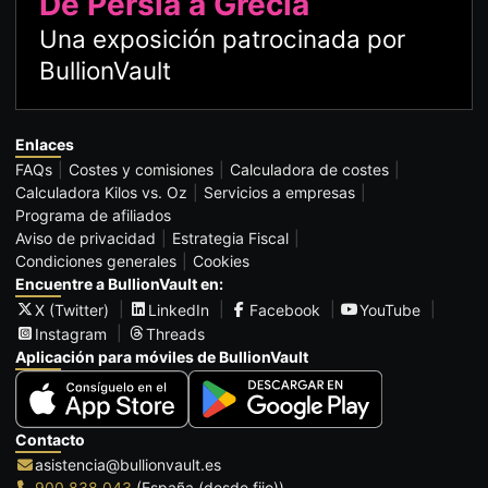
De Persia a Grecia
Una exposición patrocinada por
BullionVault
Enlaces
FAQs
Costes y comisiones
Calculadora de costes
Calculadora Kilos vs. Oz
Servicios a empresas
Programa de afiliados
Aviso de privacidad
Estrategia Fiscal
Condiciones generales
Cookies
Encuentre a BullionVault en:
X (Twitter)
LinkedIn
Facebook
YouTube
Instagram
Threads
Aplicación para móviles de BullionVault
Contacto
asistencia@bullionvault.es
900 838 043
(España (desde fijo))