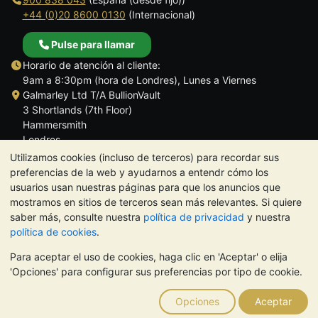
+44 (0)20 8600 0130
(Internacional)
Pulse para llamar
Horario de atención al cliente:
9am a 8:30pm (hora de Londres), Lunes a Viernes
Galmarley Ltd T/A BullionVault
3 Shortlands (7th Floor)
Hammersmith
Londres
W6 8DA
Utilizamos cookies (incluso de terceros) para recordar sus
Reino Unido
preferencias de la web y ayudarnos a entendr cómo los
usuarios usan nuestras páginas para que los anuncios que
mostramos en sitios de terceros sean más relevantes. Si quiere
saber más, consulte nuestra
política de privacidad
y nuestra
política de cookies
.
TrustScore 4.5 | 284 reseñas
Para aceptar el uso de cookies, haga clic en 'Aceptar' o elija
NOTA:
El valor de los metales preciosos puede tanto bajar como
'Opciones' para configurar sus preferencias por tipo de cookie.
subir. Las tendencias históricas no garantizan la evolución
futura de los precios. Nada de lo contenido en los sitios web de
Opciones
Aceptar
BullionVault ni en ninguna de sus comunicaciones constituye
asesoramiento en materia de inversión. Debería buscar