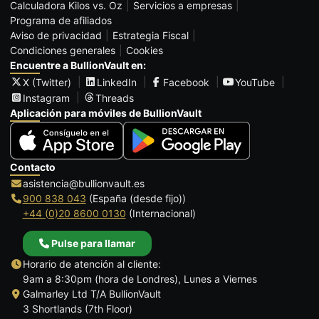
Calculadora Kilos vs. Oz
Servicios a empresas
Programa de afiliados
Aviso de privacidad
Estrategia Fiscal
Condiciones generales
Cookies
Encuentre a BullionVault en:
X (Twitter)
LinkedIn
Facebook
YouTube
Instagram
Threads
Aplicación para móviles de BullionVault
Contacto
asistencia@bullionvault.es
900 838 043
(España (desde fijo))
+44 (0)20 8600 0130
(Internacional)
Pulse para llamar
Horario de atención al cliente:
9am a 8:30pm (hora de Londres), Lunes a Viernes
Galmarley Ltd T/A BullionVault
3 Shortlands (7th Floor)