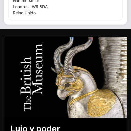
Hammersmith
Londres W6 8DA
Reino Unido
Lujo y poder