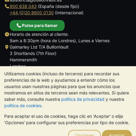
900 838 043
(España (desde fijo))
+44 (0)20 8600 0130
(Internacional)
Pulse para llamar
Horario de atención al cliente:
9am a 8:30pm (hora de Londres), Lunes a Viernes
Galmarley Ltd T/A BullionVault
3 Shortlands (7th Floor)
Hammersmith
Londres
W6 8DA
Utilizamos cookies (incluso de terceros) para recordar sus
Reino Unido
preferencias de la web y ayudarnos a entendr cómo los
usuarios usan nuestras páginas para que los anuncios que
mostramos en sitios de terceros sean más relevantes. Si quiere
saber más, consulte nuestra
política de privacidad
y nuestra
política de cookies
.
TrustScore 4.5 | 284 reseñas
Para aceptar el uso de cookies, haga clic en 'Aceptar' o elija
NOTA:
El valor de los metales preciosos puede tanto bajar como
'Opciones' para configurar sus preferencias por tipo de cookie.
subir. Las tendencias históricas no garantizan la evolución
futura de los precios. Nada de lo contenido en los sitios web de
Opciones
Aceptar
BullionVault ni en ninguna de sus comunicaciones constituye