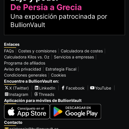
De Persia a Grecia
Una exposición patrocinada por
BullionVault
Enlaces
FAQs
Costes y comisiones
Calculadora de costes
Calculadora Kilos vs. Oz
Servicios a empresas
Programa de afiliados
Aviso de privacidad
Estrategia Fiscal
Condiciones generales
Cookies
Encuentre a BullionVault en:
X (Twitter)
LinkedIn
Facebook
YouTube
Instagram
Threads
Aplicación para móviles de BullionVault
Contacto
asistencia@bullionvault.es