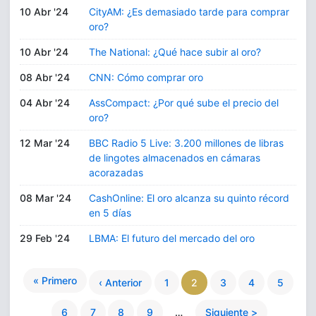
10 Abr '24
CityAM: ¿Es demasiado tarde para comprar
oro?
10 Abr '24
The National: ¿Qué hace subir al oro?
08 Abr '24
CNN: Cómo comprar oro
04 Abr '24
AssCompact: ¿Por qué sube el precio del
oro?
12 Mar '24
BBC Radio 5 Live: 3.200 millones de libras
de lingotes almacenados en cámaras
acorazadas
08 Mar '24
CashOnline: El oro alcanza su quinto récord
en 5 días
29 Feb '24
LBMA: El futuro del mercado del oro
« Primero
‹ Anterior
1
2
3
4
5
6
7
8
9
…
Siguiente >