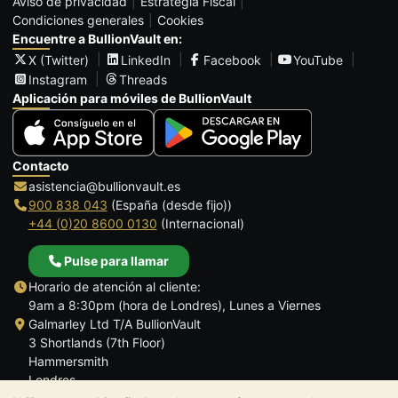
Aviso de privacidad
Estrategia Fiscal
Condiciones generales
Cookies
Encuentre a BullionVault en:
X (Twitter)
LinkedIn
Facebook
YouTube
Instagram
Threads
Aplicación para móviles de BullionVault
Contacto
asistencia@bullionvault.es
900 838 043
(España (desde fijo))
+44 (0)20 8600 0130
(Internacional)
Pulse para llamar
Horario de atención al cliente:
9am a 8:30pm (hora de Londres), Lunes a Viernes
Galmarley Ltd T/A BullionVault
3 Shortlands (7th Floor)
Hammersmith
Londres