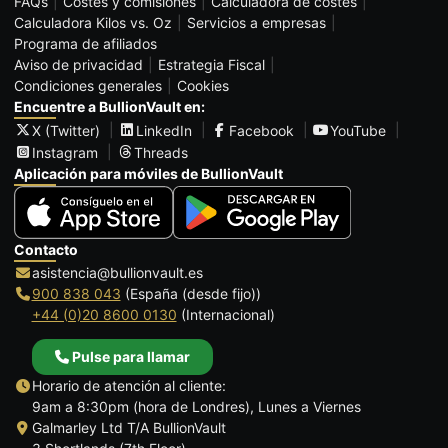
FAQs
Costes y comisiones
Calculadora de costes
Calculadora Kilos vs. Oz
Servicios a empresas
Programa de afiliados
Aviso de privacidad
Estrategia Fiscal
Condiciones generales
Cookies
Encuentre a BullionVault en:
X (Twitter)
LinkedIn
Facebook
YouTube
Instagram
Threads
Aplicación para móviles de BullionVault
Contacto
asistencia@bullionvault.es
900 838 043
(España (desde fijo))
+44 (0)20 8600 0130
(Internacional)
Pulse para llamar
Horario de atención al cliente:
9am a 8:30pm (hora de Londres), Lunes a Viernes
Galmarley Ltd T/A BullionVault