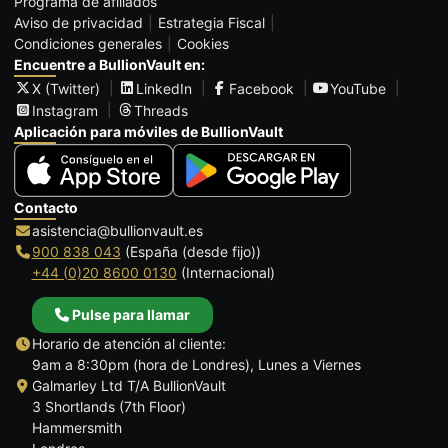
Programa de afiliados
Aviso de privacidad
Estrategia Fiscal
Condiciones generales
Cookies
Encuentre a BullionVault en:
X (Twitter)
LinkedIn
Facebook
YouTube
Instagram
Threads
Aplicación para móviles de BullionVault
Contacto
asistencia@bullionvault.es
900 838 043
(España (desde fijo))
+44 (0)20 8600 0130
(Internacional)
Pulse para llamar
Horario de atención al cliente:
9am a 8:30pm (hora de Londres), Lunes a Viernes
Galmarley Ltd T/A BullionVault
3 Shortlands (7th Floor)
Hammersmith