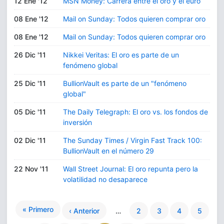
12 Ene '12
MSN Money: Carrera entre el oro y el euro
08 Ene '12
Mail on Sunday: Todos quieren comprar oro
08 Ene '12
Mail on Sunday: Todos quieren comprar oro
26 Dic '11
Nikkei Veritas: El oro es parte de un
fenómeno global
25 Dic '11
BullionVault es parte de un "fenómeno
global"
05 Dic '11
The Daily Telegraph: El oro vs. los fondos de
inversión
02 Dic '11
The Sunday Times / Virgin Fast Track 100:
BullionVault en el número 29
22 Nov '11
Wall Street Journal: El oro repunta pero la
volatilidad no desaparece
« Primero
‹ Anterior
…
2
3
4
5