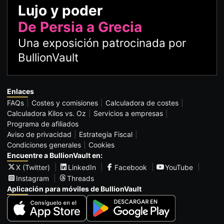
Lujo y poder
De Persia a Grecia
Una exposición patrocinada por
BullionVault
Enlaces
FAQs
Costes y comisiones
Calculadora de costes
Calculadora Kilos vs. Oz
Servicios a empresas
Programa de afiliados
Aviso de privacidad
Estrategia Fiscal
Condiciones generales
Cookies
Encuentre a BullionVault en:
X (Twitter)
LinkedIn
Facebook
YouTube
Instagram
Threads
Aplicación para móviles de BullionVault