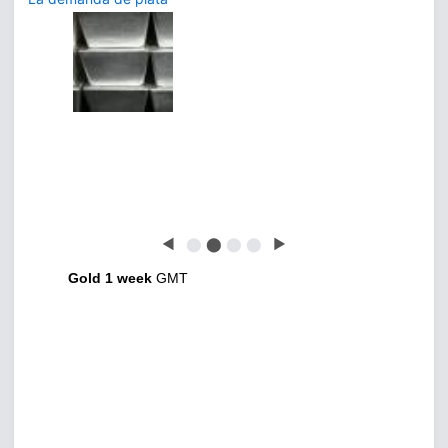
◀
⬤
⬤
⬤
⬤
▶
Gold 1 week
GMT