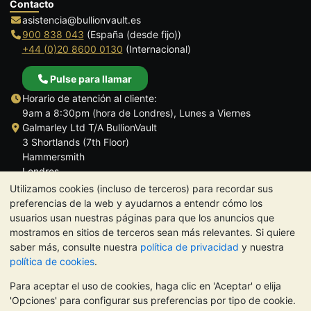
Contacto
asistencia@bullionvault.es
900 838 043
(España (desde fijo))
+44 (0)20 8600 0130
(Internacional)
Pulse para llamar
Horario de atención al cliente:
9am a 8:30pm (hora de Londres), Lunes a Viernes
Galmarley Ltd T/A BullionVault
3 Shortlands (7th Floor)
Hammersmith
Londres
W6 8DA
Utilizamos cookies (incluso de terceros) para recordar sus
Reino Unido
preferencias de la web y ayudarnos a entendr cómo los
usuarios usan nuestras páginas para que los anuncios que
mostramos en sitios de terceros sean más relevantes. Si quiere
saber más, consulte nuestra
política de privacidad
y nuestra
política de cookies
.
TrustScore 4.5 | 284 reseñas
Para aceptar el uso de cookies, haga clic en 'Aceptar' o elija
NOTA:
El valor de los metales preciosos puede tanto bajar como
'Opciones' para configurar sus preferencias por tipo de cookie.
subir. Las tendencias históricas no garantizan la evolución