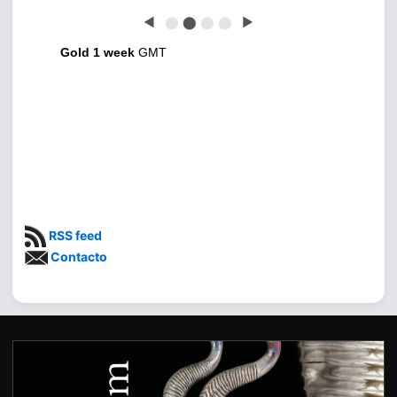
◀
⬤
⬤
⬤
⬤
▶
Gold 1 week
GMT
RSS feed
Contacto