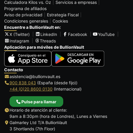
Calculadora Kilos vs. Oz
Servicios a empresas
Programa de afiliados
Aviso de privacidad
Estrategia Fiscal
Condiciones generales
Cookies
Encuentre a BullionVault en:
X (Twitter)
LinkedIn
Facebook
YouTube
Instagram
Threads
Aplicación para móviles de BullionVault
Contacto
asistencia@bullionvault.es
900 838 043
(España (desde fijo))
+44 (0)20 8600 0130
(Internacional)
Pulse para llamar
Horario de atención al cliente:
9am a 8:30pm (hora de Londres), Lunes a Viernes
Galmarley Ltd T/A BullionVault
3 Shortlands (7th Floor)