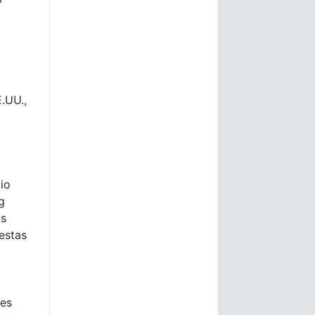
.UU.,
io
g
as
estas
les