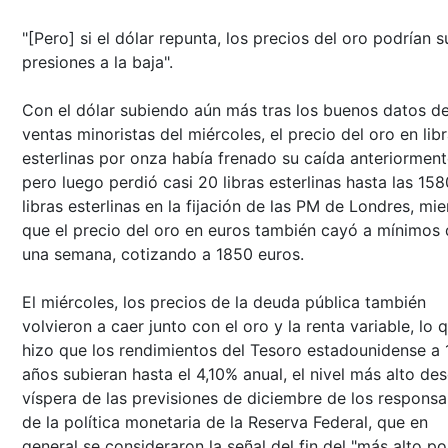
"[Pero] si el dólar repunta, los precios del oro podrían su
presiones a la baja".
Con el dólar subiendo aún más tras los buenos datos d
ventas minoristas del miércoles, el precio del oro en lib
esterlinas por onza había frenado su caída anteriorment
pero luego perdió casi 20 libras esterlinas hasta las 158
libras esterlinas en la fijación de las PM de Londres, mie
que el precio del oro en euros también cayó a mínimos
una semana, cotizando a 1850 euros.
El miércoles, los precios de la deuda pública también
volvieron a caer junto con el oro y la renta variable, lo 
hizo que los rendimientos del Tesoro estadounidense a 
años subieran hasta el 4,10% anual, el nivel más alto des
víspera de las previsiones de diciembre de los responsa
de la política monetaria de la Reserva Federal, que en
general se consideraron la señal del fin del "más alto po