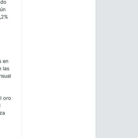
ido
gún
5,2%
s en
 las
nsual
l oro
l
iza