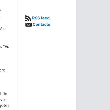
,
o
RSS feed
Contacto
más
r. "Es
oro
 fin
lver
gotes