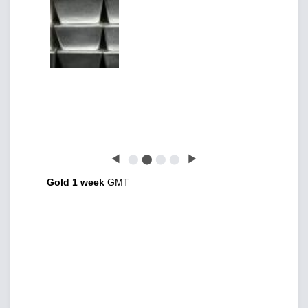
◀
⬤
⬤
⬤
⬤
▶
Gold 1 week
GMT