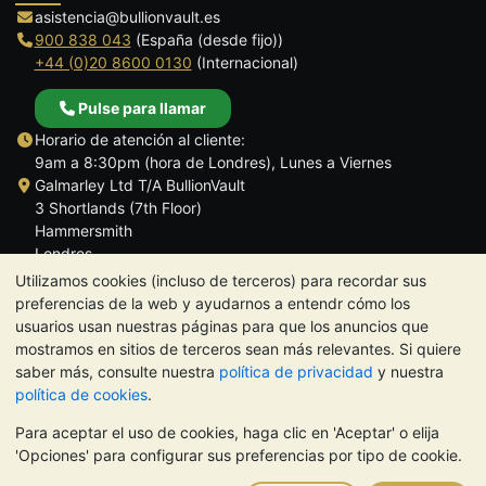
asistencia@bullionvault.es
900 838 043
(España (desde fijo))
+44 (0)20 8600 0130
(Internacional)
Pulse para llamar
Horario de atención al cliente:
9am a 8:30pm (hora de Londres), Lunes a Viernes
Galmarley Ltd T/A BullionVault
3 Shortlands (7th Floor)
Hammersmith
Londres
W6 8DA
Utilizamos cookies (incluso de terceros) para recordar sus
Reino Unido
preferencias de la web y ayudarnos a entendr cómo los
usuarios usan nuestras páginas para que los anuncios que
mostramos en sitios de terceros sean más relevantes. Si quiere
saber más, consulte nuestra
política de privacidad
y nuestra
política de cookies
.
TrustScore 4.5 | 284 reseñas
Para aceptar el uso de cookies, haga clic en 'Aceptar' o elija
NOTA:
El valor de los metales preciosos puede tanto bajar como
'Opciones' para configurar sus preferencias por tipo de cookie.
subir. Las tendencias históricas no garantizan la evolución
futura de los precios. Nada de lo contenido en los sitios web de