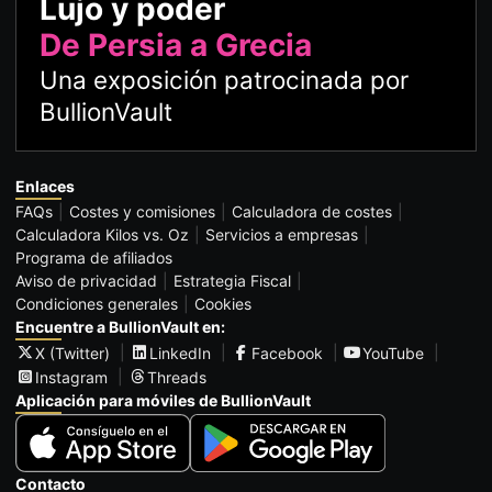
Lujo y poder
De Persia a Grecia
Una exposición patrocinada por
BullionVault
Enlaces
FAQs
Costes y comisiones
Calculadora de costes
Calculadora Kilos vs. Oz
Servicios a empresas
Programa de afiliados
Aviso de privacidad
Estrategia Fiscal
Condiciones generales
Cookies
Encuentre a BullionVault en:
X (Twitter)
LinkedIn
Facebook
YouTube
Instagram
Threads
Aplicación para móviles de BullionVault
Contacto