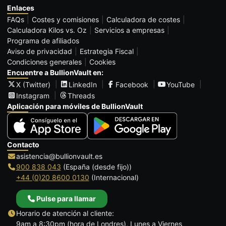
Enlaces
FAQs
Costes y comisiones
Calculadora de costes
Calculadora Kilos vs. Oz
Servicios a empresas
Programa de afiliados
Aviso de privacidad
Estrategia Fiscal
Condiciones generales
Cookies
Encuentre a BullionVault en:
X (Twitter)
LinkedIn
Facebook
YouTube
Instagram
Threads
Aplicación para móviles de BullionVault
Contacto
asistencia@bullionvault.es
900 838 043
(España (desde fijo))
+44 (0)20 8600 0130
(Internacional)
Pulse para llamar
Horario de atención al cliente:
9am a 8:30pm (hora de Londres), Lunes a Viernes