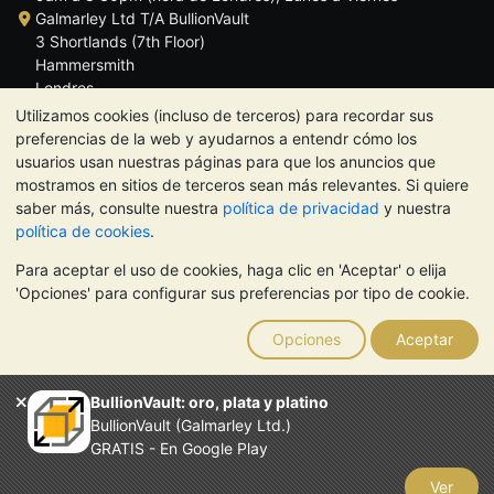
Galmarley Ltd T/A BullionVault
3 Shortlands (7th Floor)
Hammersmith
Londres
W6 8DA
Utilizamos cookies (incluso de terceros) para recordar sus
Reino Unido
preferencias de la web y ayudarnos a entendr cómo los
usuarios usan nuestras páginas para que los anuncios que
mostramos en sitios de terceros sean más relevantes. Si quiere
saber más, consulte nuestra
política de privacidad
y nuestra
política de cookies
.
TrustScore 4.5 | 284 reseñas
Para aceptar el uso de cookies, haga clic en 'Aceptar' o elija
NOTA:
El valor de los metales preciosos puede tanto bajar como
'Opciones' para configurar sus preferencias por tipo de cookie.
subir. Las tendencias históricas no garantizan la evolución
futura de los precios. Nada de lo contenido en los sitios web de
Opciones
Aceptar
BullionVault ni en ninguna de sus comunicaciones constituye
asesoramiento en materia de inversión. Debería buscar
asesoramiento profesional para determinar si poseer metales
BullionVault: oro, plata y platino
preciosos es adecuado para usted.
BullionVault (Galmarley Ltd.)
El servicio de BullionVault es propiedad de Galmarley Limited,
GRATIS - En Google Play
empresa registrada en Gran Bretaña con el número 4943684
BullionVault Ltd © 2026
Ver