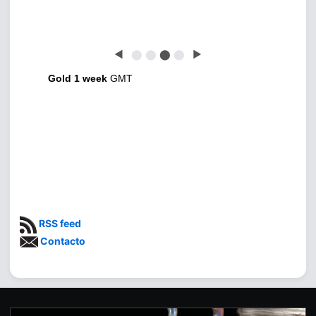
◀
⬤
⬤
⬤
⬤
▶
Gold 1 week
GMT
RSS feed
Contacto