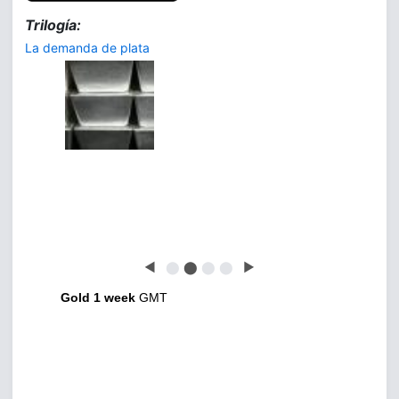
Trilogía:
La demanda de plata
◀
⬤
⬤
⬤
⬤
▶
Gold 1 week
GMT