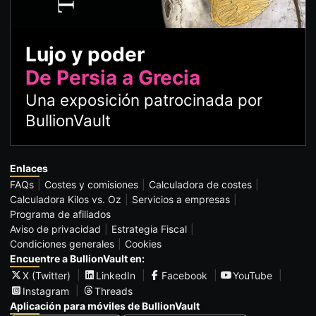
Lujo y poder
De Persia a Grecia
Una exposición patrocinada por
BullionVault
Enlaces
FAQs
Costes y comisiones
Calculadora de costes
Calculadora Kilos vs. Oz
Servicios a empresas
Programa de afiliados
Aviso de privacidad
Estrategia Fiscal
Condiciones generales
Cookies
Encuentre a BullionVault en:
X (Twitter)
LinkedIn
Facebook
YouTube
Instagram
Threads
Aplicación para móviles de BullionVault