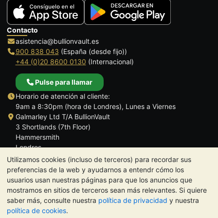
Contacto
asistencia@bullionvault.es
900 838 043
(España (desde fijo))
+44 (0)20 8600 0130
(Internacional)
Pulse para llamar
Horario de atención al cliente:
9am a 8:30pm (hora de Londres), Lunes a Viernes
Galmarley Ltd T/A BullionVault
3 Shortlands (7th Floor)
Hammersmith
Londres
W6 8DA
Utilizamos cookies (incluso de terceros) para recordar sus
Reino Unido
preferencias de la web y ayudarnos a entendr cómo los
usuarios usan nuestras páginas para que los anuncios que
mostramos en sitios de terceros sean más relevantes. Si quiere
saber más, consulte nuestra
política de privacidad
y nuestra
política de cookies
.