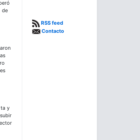
uperó
o de
RSS feed
Contacto
zaron
ias
ro
nes
rta y
subir
ector