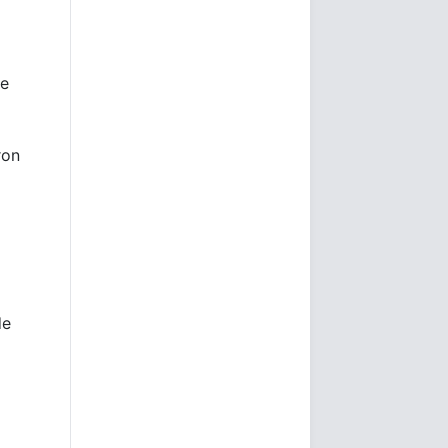
de
ron
de