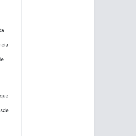
ta
ncia
de
 que
esde