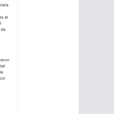
plata
s al
l
 de
ieron
del
de
por