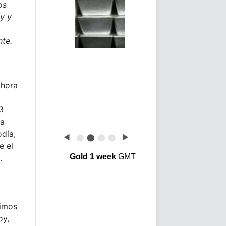
os
y y
nte.
ahora
3
la
día,
◀
⬤
⬤
⬤
⬤
▶
e el
Gold 1 week
GMT
.
ximos
oy,