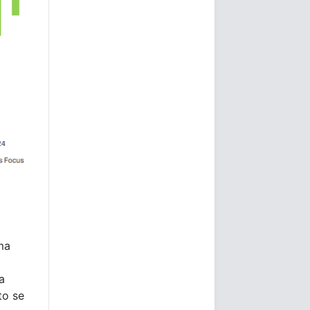
ma
a
to se