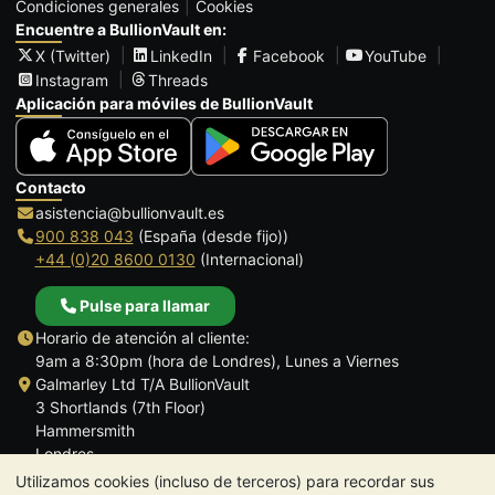
Condiciones generales
Cookies
Encuentre a BullionVault en:
X (Twitter)
LinkedIn
Facebook
YouTube
Instagram
Threads
Aplicación para móviles de BullionVault
Contacto
asistencia@bullionvault.es
900 838 043
(España (desde fijo))
+44 (0)20 8600 0130
(Internacional)
Pulse para llamar
Horario de atención al cliente:
9am a 8:30pm (hora de Londres), Lunes a Viernes
Galmarley Ltd T/A BullionVault
3 Shortlands (7th Floor)
Hammersmith
Londres
W6 8DA
Utilizamos cookies (incluso de terceros) para recordar sus