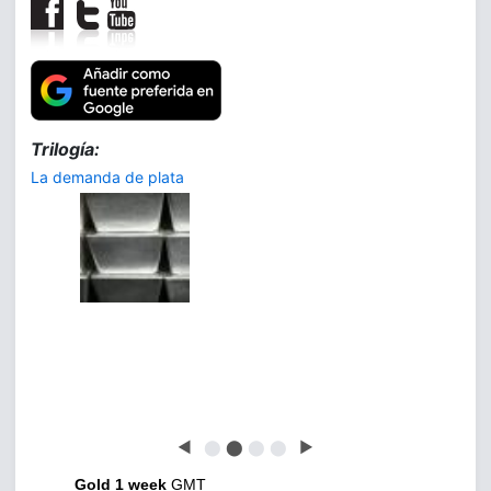
Trilogía:
La demanda de plata
◀
⬤
⬤
⬤
⬤
▶
Gold 1 week
GMT