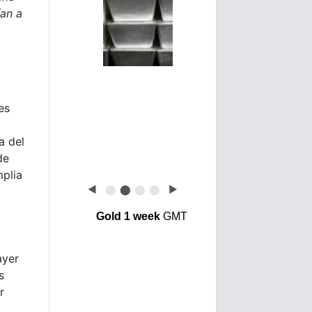
ían a
es
a del
de
plia
◀
⬤
⬤
⬤
⬤
▶
Gold 1 week
GMT
ayer
s
r