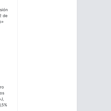
isión
 2 de
o»
ero
ios
oJ,
1,5%