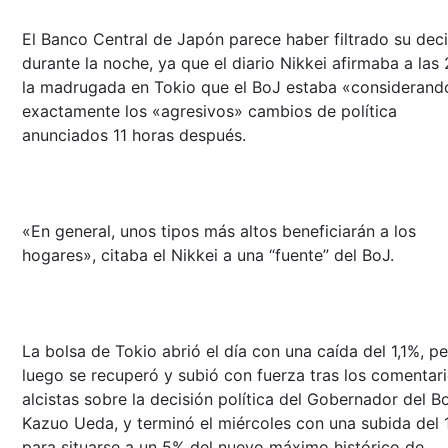
El Banco Central de Japón parece haber filtrado su dec
durante la noche, ya que el diario Nikkei afirmaba a las
la madrugada en Tokio que el BoJ estaba «considerand
exactamente los «agresivos» cambios de política
anunciados 11 horas después.
«En general, unos tipos más altos beneficiarán a los
hogares», citaba el Nikkei a una “fuente” del BoJ.
La bolsa de Tokio abrió el día con una caída del 1,1%, p
luego se recuperó y subió con fuerza tras los comentar
alcistas sobre la decisión política del Gobernador del B
Kazuo Ueda, y terminó el miércoles con una subida del 
para situarse a un 5% del nuevo máximo histórico de