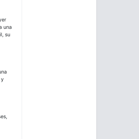
yer
a una
l, su
una
 y
es,