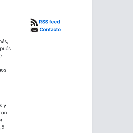
RSS feed
Contacto
nés,
spués
e
nos
s y
aron
or
,5