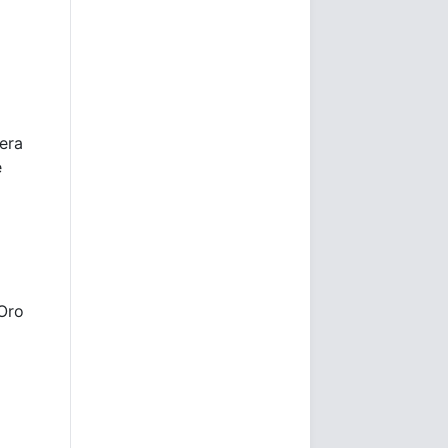
era
e
Oro