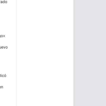
rado
go»
nuevo
licó
en