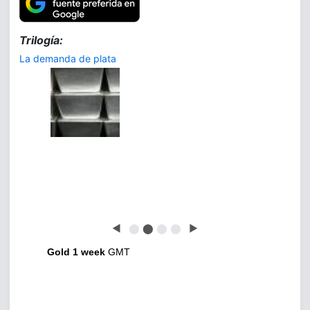
Trilogía:
La demanda de plata
◀
⬤
⬤
⬤
⬤
▶
Gold 1 week
GMT