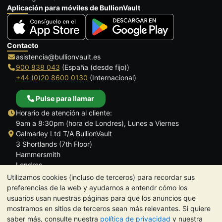
Aplicación para móviles de BullionVault
Contacto
asistencia@bullionvault.es
900 838 043
(España (desde fijo))
+44 (0)20 8600 0130
(Internacional)
Pulse para llamar
Horario de atención al cliente:
9am a 8:30pm (hora de Londres), Lunes a Viernes
Galmarley Ltd T/A BullionVault
3 Shortlands (7th Floor)
Hammersmith
Londres
W6 8DA
Utilizamos cookies (incluso de terceros) para recordar sus
Reino Unido
preferencias de la web y ayudarnos a entendr cómo los
usuarios usan nuestras páginas para que los anuncios que
mostramos en sitios de terceros sean más relevantes. Si quiere
saber más, consulte nuestra
política de privacidad
y nuestra