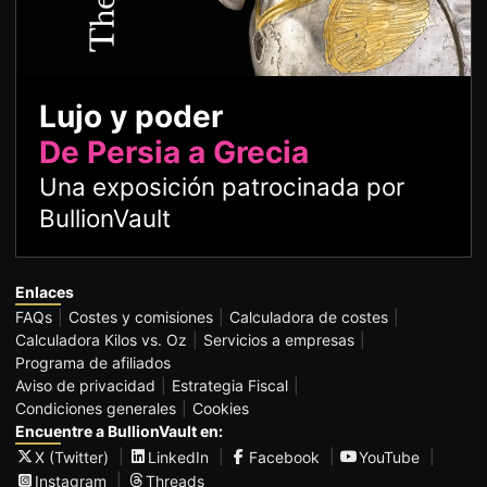
Lujo y poder
De Persia a Grecia
Una exposición patrocinada por
BullionVault
Enlaces
FAQs
Costes y comisiones
Calculadora de costes
Calculadora Kilos vs. Oz
Servicios a empresas
Programa de afiliados
Aviso de privacidad
Estrategia Fiscal
Condiciones generales
Cookies
Encuentre a BullionVault en:
X (Twitter)
LinkedIn
Facebook
YouTube
Instagram
Threads