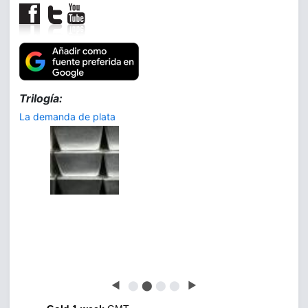
Trilogía:
La demanda de plata
◀
⬤
⬤
⬤
⬤
▶