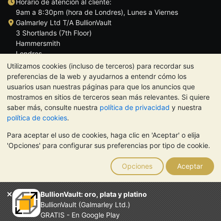
Horario de atención al cliente:
9am a 8:30pm (hora de Londres), Lunes a Viernes
Galmarley Ltd T/A BullionVault
3 Shortlands (7th Floor)
Hammersmith
Londres
W6 8DA
Utilizamos cookies (incluso de terceros) para recordar sus
Reino Unido
preferencias de la web y ayudarnos a entendr cómo los
usuarios usan nuestras páginas para que los anuncios que
mostramos en sitios de terceros sean más relevantes. Si quiere
saber más, consulte nuestra
política de privacidad
y nuestra
política de cookies
.
TrustScore 4.5 | 284 reseñas
Para aceptar el uso de cookies, haga clic en 'Aceptar' o elija
NOTA:
El valor de los metales preciosos puede tanto bajar como
'Opciones' para configurar sus preferencias por tipo de cookie.
subir. Las tendencias históricas no garantizan la evolución
futura de los precios. Nada de lo contenido en los sitios web de
Opciones
Aceptar
BullionVault ni en ninguna de sus comunicaciones constituye
asesoramiento en materia de inversión. Debería buscar
asesoramiento profesional para determinar si poseer metales
BullionVault: oro, plata y platino
preciosos es adecuado para usted.
BullionVault (Galmarley Ltd.)
El servicio de BullionVault es propiedad de Galmarley Limited,
GRATIS - En Google Play
empresa registrada en Gran Bretaña con el número 4943684