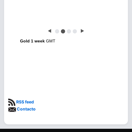
◀
⬤
⬤
⬤
⬤
▶
Gold 1 week
GMT
RSS feed
Contacto