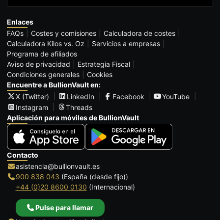
Enlaces
FAQs
Costes y comisiones
Calculadora de costes
Calculadora Kilos vs. Oz
Servicios a empresas
Programa de afiliados
Aviso de privacidad
Estrategia Fiscal
Condiciones generales
Cookies
Encuentre a BullionVault en:
X (Twitter)
LinkedIn
Facebook
YouTube
Instagram
Threads
Aplicación para móviles de BullionVault
Contacto
asistencia@bullionvault.es
900 838 043
(España (desde fijo))
+44 (0)20 8600 0130
(Internacional)
Pulse para llamar