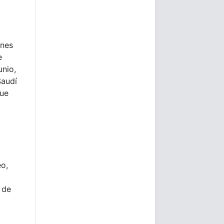
unes
e
unio,
Saudí
que
eo,
 de