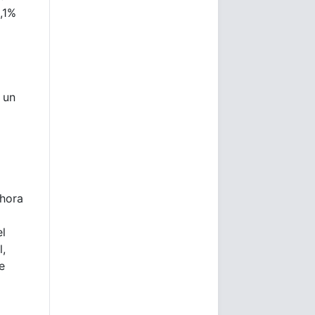
,1%
 un
ahora
el
l,
e