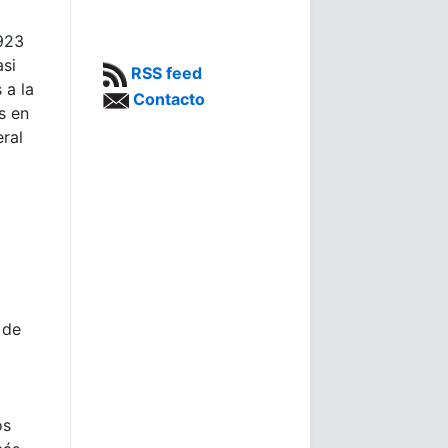
923
asi
RSS feed
 a la
Contacto
s en
ral
 de
os