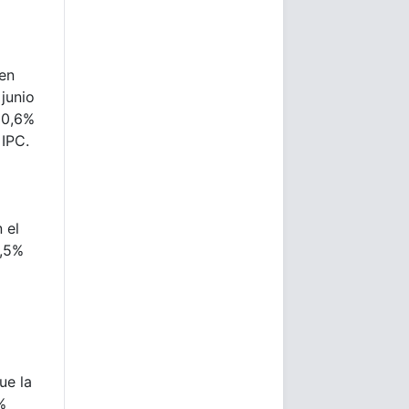
en
junio
10,6%
 IPC.
 el
3,5%
ue la
%