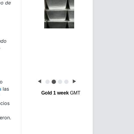
mo de
udo
e
lo
◀
⬤
⬤
⬤
⬤
▶
a
las
Gold 1 week
GMT
y
ecios
eron.