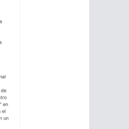
a
s
nal
 de
tro
" en
 el
n un