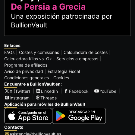
De Persia a Grecia
Una exposición patrocinada por
BullionVault
Enlaces
FAQs
Costes y comisiones
Calculadora de costes
Calculadora Kilos vs. Oz
Servicios a empresas
Programa de afiliados
Aviso de privacidad
Estrategia Fiscal
Condiciones generales
Cookies
Encuentre a BullionVault en:
X (Twitter)
LinkedIn
Facebook
YouTube
Instagram
Threads
Aplicación para móviles de BullionVault
Contacto
asistencia@bullionvault.es