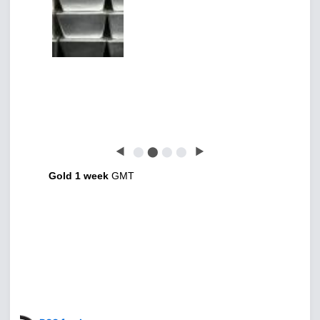
◀
⬤
⬤
⬤
⬤
▶
Gold 1 week
GMT