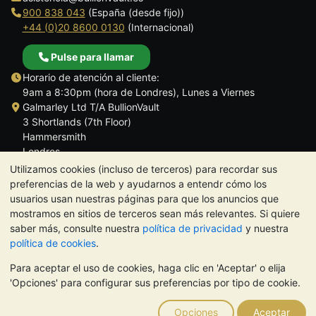
900 838 043
(España (desde fijo))
+44 (0)20 8600 0130
(Internacional)
Pulse para llamar
Horario de atención al cliente:
9am a 8:30pm (hora de Londres), Lunes a Viernes
Galmarley Ltd T/A BullionVault
3 Shortlands (7th Floor)
Hammersmith
Londres
W6 8DA
Utilizamos cookies (incluso de terceros) para recordar sus
Reino Unido
preferencias de la web y ayudarnos a entendr cómo los
usuarios usan nuestras páginas para que los anuncios que
mostramos en sitios de terceros sean más relevantes. Si quiere
saber más, consulte nuestra
política de privacidad
y nuestra
política de cookies
.
TrustScore 4.5 | 284 reseñas
Para aceptar el uso de cookies, haga clic en 'Aceptar' o elija
NOTA:
El valor de los metales preciosos puede tanto bajar como
'Opciones' para configurar sus preferencias por tipo de cookie.
subir. Las tendencias históricas no garantizan la evolución
futura de los precios. Nada de lo contenido en los sitios web de
Opciones
Aceptar
BullionVault ni en ninguna de sus comunicaciones constituye