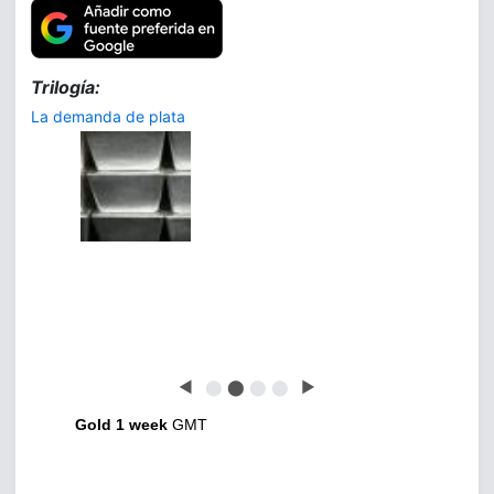
Trilogía:
La demanda de plata
◀
⬤
⬤
⬤
⬤
▶
Gold 1 week
GMT