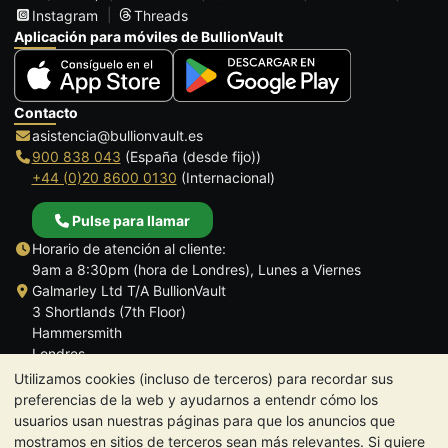
Instagram
Threads
Aplicación para móviles de BullionVault
Contacto
asistencia@bullionvault.es
900 838 043
(España (desde fijo))
+44 (0)20 8600 0130
(Internacional)
Pulse para llamar
Horario de atención al cliente:
9am a 8:30pm (hora de Londres), Lunes a Viernes
Galmarley Ltd T/A BullionVault
3 Shortlands (7th Floor)
Hammersmith
Londres
W6 8DA
Utilizamos cookies (incluso de terceros) para recordar sus
Reino Unido
preferencias de la web y ayudarnos a entendr cómo los
usuarios usan nuestras páginas para que los anuncios que
mostramos en sitios de terceros sean más relevantes. Si quiere