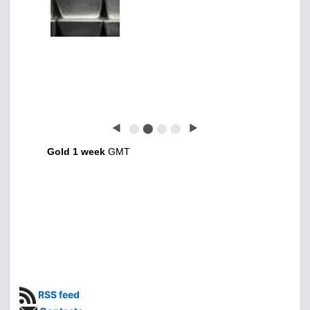
◀
⬤
⬤
⬤
⬤
▶
Gold 1 week
GMT
RSS feed