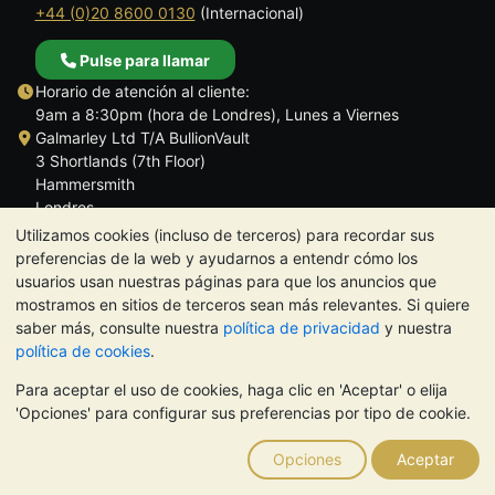
+44 (0)20 8600 0130
(Internacional)
Pulse para llamar
Horario de atención al cliente:
9am a 8:30pm (hora de Londres), Lunes a Viernes
Galmarley Ltd T/A BullionVault
3 Shortlands (7th Floor)
Hammersmith
Londres
W6 8DA
Utilizamos cookies (incluso de terceros) para recordar sus
Reino Unido
preferencias de la web y ayudarnos a entendr cómo los
usuarios usan nuestras páginas para que los anuncios que
mostramos en sitios de terceros sean más relevantes. Si quiere
saber más, consulte nuestra
política de privacidad
y nuestra
política de cookies
.
TrustScore 4.5 | 284 reseñas
Para aceptar el uso de cookies, haga clic en 'Aceptar' o elija
NOTA:
El valor de los metales preciosos puede tanto bajar como
'Opciones' para configurar sus preferencias por tipo de cookie.
subir. Las tendencias históricas no garantizan la evolución
futura de los precios. Nada de lo contenido en los sitios web de
Opciones
Aceptar
BullionVault ni en ninguna de sus comunicaciones constituye
asesoramiento en materia de inversión. Debería buscar