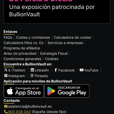
Una exposición patrocinada por
BullionVault
Enlaces
FAQs
Costes y comisiones
Calculadora de costes
Calculadora Kilos vs. Oz
Servicios a empresas
Programa de afiliados
Aviso de privacidad
Estrategia Fiscal
Condiciones generales
Cookies
Encuentre a BullionVault en:
X (Twitter)
LinkedIn
Facebook
YouTube
Instagram
Threads
Aplicación para móviles de BullionVault
Contacto
asistencia@bullionvault.es
900 838 043
(España (desde fijo))