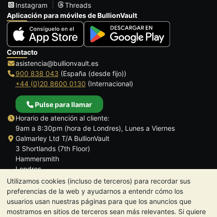
Instagram
Threads
Aplicación para móviles de BullionVault
Contacto
asistencia@bullionvault.es
900 838 043
(España (desde fijo))
+44 (0)20 8600 0130
(Internacional)
Pulse para llamar
Horario de atención al cliente:
9am a 8:30pm (hora de Londres), Lunes a Viernes
Galmarley Ltd T/A BullionVault
3 Shortlands (7th Floor)
Hammersmith
Londres
W6 8DA
Utilizamos cookies (incluso de terceros) para recordar sus
Reino Unido
preferencias de la web y ayudarnos a entendr cómo los
usuarios usan nuestras páginas para que los anuncios que
mostramos en sitios de terceros sean más relevantes. Si quiere