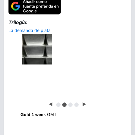
Trilogía:
La demanda de plata
◀
⬤
⬤
⬤
⬤
▶
Gold 1 week
GMT