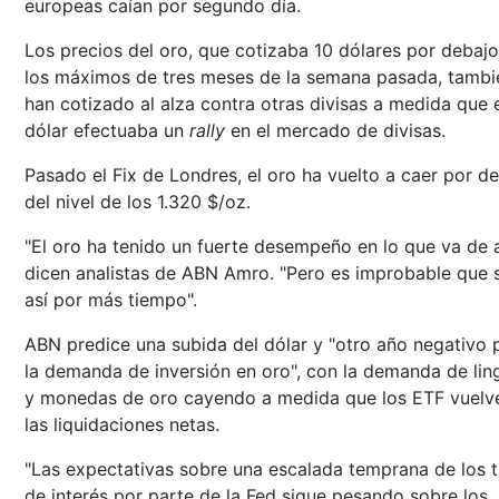
europeas caían por segundo día.
Los precios del oro, que cotizaba 10 dólares por debaj
los máximos de tres meses de la semana pasada, tambi
han cotizado al alza contra otras divisas a medida que 
dólar efectuaba un
rally
en el mercado de divisas.
Pasado el Fix de Londres, el oro ha vuelto a caer por d
del nivel de los 1.320 $/oz.
"El oro ha tenido un fuerte desempeño en lo que va de 
dicen analistas de ABN Amro. "Pero es improbable que 
así por más tiempo".
ABN predice una subida del dólar y "otro año negativo 
la demanda de inversión en oro", con la demanda de lin
y monedas de oro cayendo a medida que los ETF vuelv
las liquidaciones netas.
"Las expectativas sobre una escalada temprana de los t
de interés por parte de la Fed sigue pesando sobre los