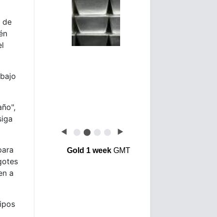
o de
én
el
ebajo
año",
siga
◀
⬤
⬤
⬤
⬤
▶
para
Gold 1 week
GMT
gotes
en a
ipos