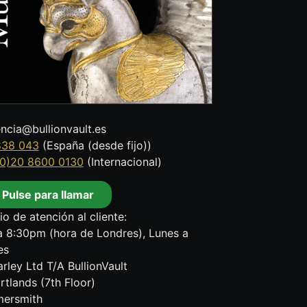
encia@bullionvault.es
838 043
(España (desde fijo))
0)20 8600 0130
(Internacional)
Pulse para llamar
io de atención al cliente:
 8:30pm (hora de Londres), Lunes a
es
rley Ltd T/A BullionVault
rtlands (7th Floor)
ersmith