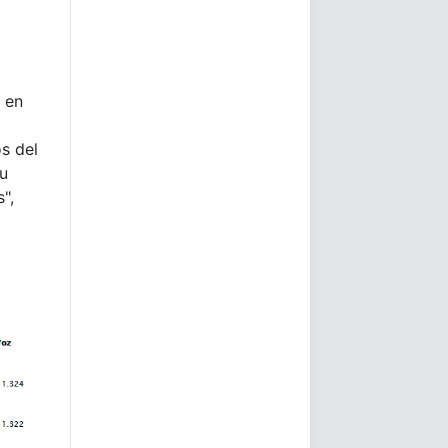
e en
s del
su
",