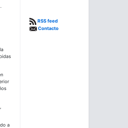
.
RSS feed
Contacto
la
bidas
en
erior
ños
,
ndo a