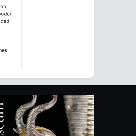
ión
poder
lidad
s
ones