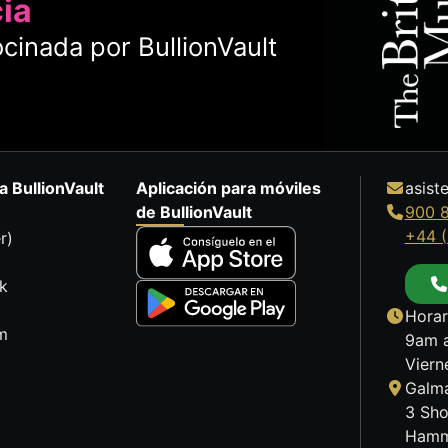
cia
cinada por BullionVault
a BullionVault
Aplicación para móviles
asist
de BullionVault
900 
+44 (
r)
k
Horar
m
9am a
Viern
Galma
3 Sho
Hamm