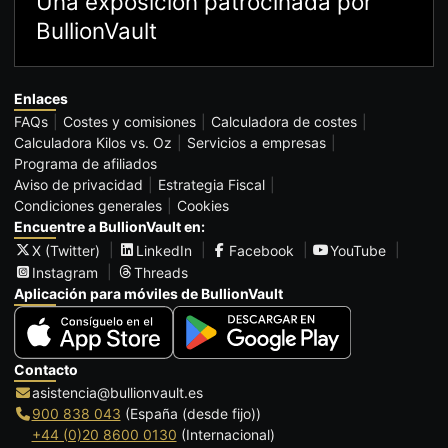
Una exposición patrocinada por
BullionVault
Enlaces
FAQs
Costes y comisiones
Calculadora de costes
Calculadora Kilos vs. Oz
Servicios a empresas
Programa de afiliados
Aviso de privacidad
Estrategia Fiscal
Condiciones generales
Cookies
Encuentre a BullionVault en:
X (Twitter)
LinkedIn
Facebook
YouTube
Instagram
Threads
Aplicación para móviles de BullionVault
Contacto
asistencia@bullionvault.es
900 838 043
(España (desde fijo))
+44 (0)20 8600 0130
(Internacional)