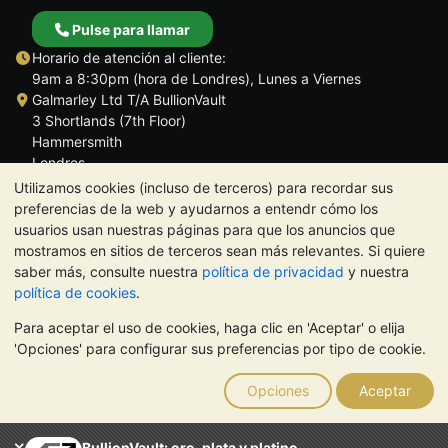
Pulse para llamar
Horario de atención al cliente:
9am a 8:30pm (hora de Londres), Lunes a Viernes
Galmarley Ltd T/A BullionVault
3 Shortlands (7th Floor)
Hammersmith
Londres
W6 8DA
Utilizamos cookies (incluso de terceros) para recordar sus
Reino Unido
preferencias de la web y ayudarnos a entendr cómo los
usuarios usan nuestras páginas para que los anuncios que
mostramos en sitios de terceros sean más relevantes. Si quiere
saber más, consulte nuestra
política de privacidad
y nuestra
política de cookies
.
TrustScore 4.5 | 284 reseñas
Para aceptar el uso de cookies, haga clic en 'Aceptar' o elija
NOTA:
El valor de los metales preciosos puede tanto bajar como
'Opciones' para configurar sus preferencias por tipo de cookie.
subir. Las tendencias históricas no garantizan la evolución
futura de los precios. Nada de lo contenido en los sitios web de
Opciones
Aceptar
BullionVault ni en ninguna de sus comunicaciones constituye
asesoramiento en materia de inversión. Debería buscar
asesoramiento profesional para determinar si poseer metales
BullionVault: oro, plata y platino