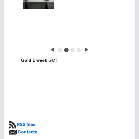
◀
⬤
⬤
⬤
⬤
▶
Gold 1 week
GMT
RSS feed
Contacto