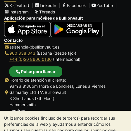
X (Twitter)
LinkedIn
Facebook
YouTube
Instagram
Threads
Aplicación para móviles de BullionVault
Contacto
asistencia@bullionvault.es
900 838 043
(España (desde fijo))
+44 (0)20 8600 0130
(Internacional)
Pulse para llamar
Horario de atención al cliente:
9am a 8:30pm (hora de Londres), Lunes a Viernes
Galmarley Ltd T/A BullionVault
3 Shortlands (7th Floor)
Hammersmith
Londres
W6 8DA
Utilizamos cookies (incluso de terceros) para recordar sus
Reino Unido
preferencias de la web y ayudarnos a entendr cómo los
usuarios usan nuestras páginas para que los anuncios que