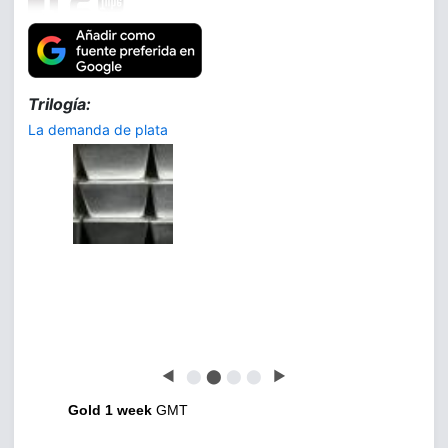
Trilogía:
La demanda de plata
◀
⬤
⬤
⬤
⬤
▶
Gold 1 week
GMT