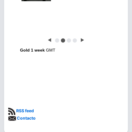
◀
⬤
⬤
⬤
⬤
▶
Gold 1 week
GMT
RSS feed
Contacto