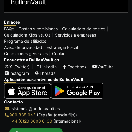
BullionVault
Enlaces
FAQs
Costes y comisiones
Calculadora de costes
Calculadora Kilos vs. Oz
Servicios a empresas
Programa de afiliados
Aviso de privacidad
Estrategia Fiscal
Condiciones generales
Cookies
Encuentre a BullionVault en:
X (Twitter)
LinkedIn
Facebook
YouTube
Instagram
Threads
Aplicación para móviles de BullionVault
Contacto
asistencia@bullionvault.es
900 838 043
(España (desde fijo))
+44 (0)20 8600 0130
(Internacional)