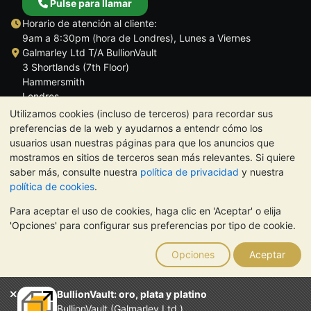
Pulse para llamar
Horario de atención al cliente:
9am a 8:30pm (hora de Londres), Lunes a Viernes
Galmarley Ltd T/A BullionVault
3 Shortlands (7th Floor)
Hammersmith
Londres
W6 8DA
Utilizamos cookies (incluso de terceros) para recordar sus
Reino Unido
preferencias de la web y ayudarnos a entendr cómo los
usuarios usan nuestras páginas para que los anuncios que
mostramos en sitios de terceros sean más relevantes. Si quiere
saber más, consulte nuestra
política de privacidad
y nuestra
política de cookies
.
TrustScore 4.5 | 284 reseñas
Para aceptar el uso de cookies, haga clic en 'Aceptar' o elija
NOTA:
El valor de los metales preciosos puede tanto bajar como
'Opciones' para configurar sus preferencias por tipo de cookie.
subir. Las tendencias históricas no garantizan la evolución
futura de los precios. Nada de lo contenido en los sitios web de
Opciones
Aceptar
BullionVault ni en ninguna de sus comunicaciones constituye
asesoramiento en materia de inversión. Debería buscar
asesoramiento profesional para determinar si poseer metales
BullionVault: oro, plata y platino
preciosos es adecuado para usted.
BullionVault (Galmarley Ltd.)