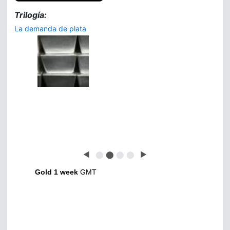
Trilogía:
La demanda de plata
◀
⬤
⬤
⬤
⬤
▶
Gold 1 week
GMT