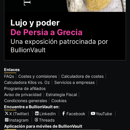
Lujo y poder
De Persia a Grecia
Una exposición patrocinada por
BullionVault
Enlaces
FAQs
Costes y comisiones
Calculadora de costes
Calculadora Kilos vs. Oz
Servicios a empresas
Programa de afiliados
Aviso de privacidad
Estrategia Fiscal
Condiciones generales
Cookies
Encuentre a BullionVault en:
X (Twitter)
LinkedIn
Facebook
YouTube
Instagram
Threads
Aplicación para móviles de BullionVault