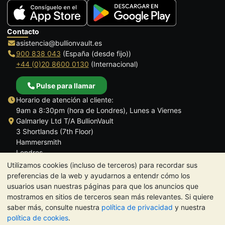
Contacto
asistencia@bullionvault.es
900 838 043
(España (desde fijo))
+44 (0)20 8600 0130
(Internacional)
Pulse para llamar
Horario de atención al cliente:
9am a 8:30pm (hora de Londres), Lunes a Viernes
Galmarley Ltd T/A BullionVault
3 Shortlands (7th Floor)
Hammersmith
Londres
W6 8DA
Utilizamos cookies (incluso de terceros) para recordar sus
Reino Unido
preferencias de la web y ayudarnos a entendr cómo los
usuarios usan nuestras páginas para que los anuncios que
mostramos en sitios de terceros sean más relevantes. Si quiere
saber más, consulte nuestra
política de privacidad
y nuestra
política de cookies
.