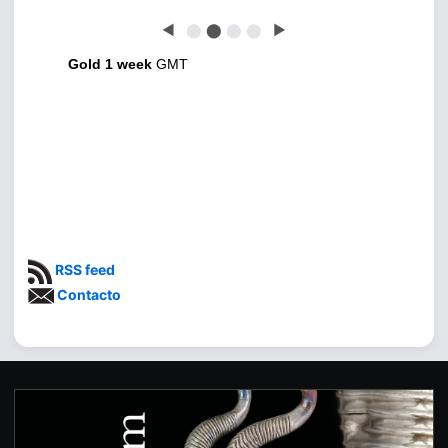
◀
⬤
⬤
⬤
⬤
▶
Gold 1 week
GMT
RSS feed
Contacto