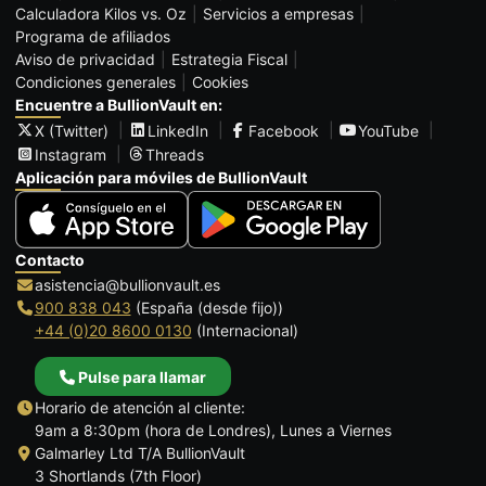
Calculadora Kilos vs. Oz
Servicios a empresas
Programa de afiliados
Aviso de privacidad
Estrategia Fiscal
Condiciones generales
Cookies
Encuentre a BullionVault en:
X (Twitter)
LinkedIn
Facebook
YouTube
Instagram
Threads
Aplicación para móviles de BullionVault
Contacto
asistencia@bullionvault.es
900 838 043
(España (desde fijo))
+44 (0)20 8600 0130
(Internacional)
Pulse para llamar
Horario de atención al cliente:
9am a 8:30pm (hora de Londres), Lunes a Viernes
Galmarley Ltd T/A BullionVault
3 Shortlands (7th Floor)