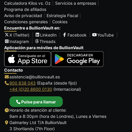
Calculadora Kilos vs. Oz
Servicios a empresas
Programa de afiliados
Aviso de privacidad
Estrategia Fiscal
Condiciones generales
Cookies
Encuentre a BullionVault en:
X (Twitter)
LinkedIn
Facebook
YouTube
Instagram
Threads
Aplicación para móviles de BullionVault
Contacto
asistencia@bullionvault.es
900 838 043
(España (desde fijo))
+44 (0)20 8600 0130
(Internacional)
Pulse para llamar
Horario de atención al cliente:
9am a 8:30pm (hora de Londres), Lunes a Viernes
Galmarley Ltd T/A BullionVault
3 Shortlands (7th Floor)