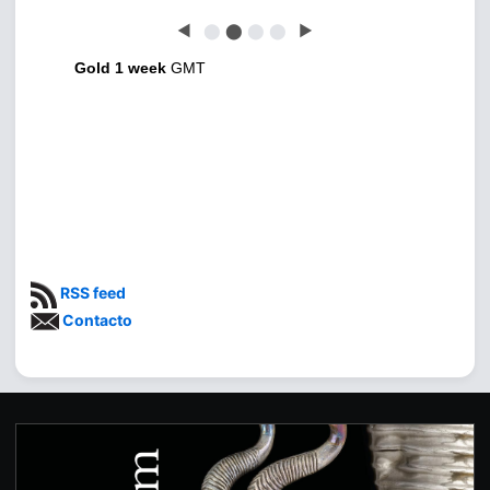
◀
⬤
⬤
⬤
⬤
▶
Gold 1 week
GMT
RSS feed
Contacto