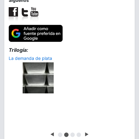
Síguenos
Trilogía:
La demanda de plata
◀
⬤
⬤
⬤
⬤
▶