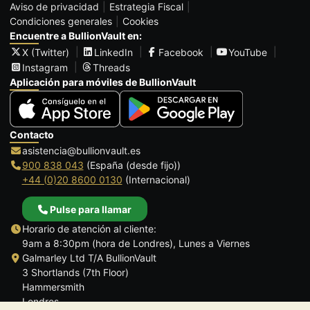
Aviso de privacidad
Estrategia Fiscal
Condiciones generales
Cookies
Encuentre a BullionVault en:
X (Twitter)
LinkedIn
Facebook
YouTube
Instagram
Threads
Aplicación para móviles de BullionVault
Contacto
asistencia@bullionvault.es
900 838 043
(España (desde fijo))
+44 (0)20 8600 0130
(Internacional)
Pulse para llamar
Horario de atención al cliente:
9am a 8:30pm (hora de Londres), Lunes a Viernes
Galmarley Ltd T/A BullionVault
3 Shortlands (7th Floor)
Hammersmith
Londres