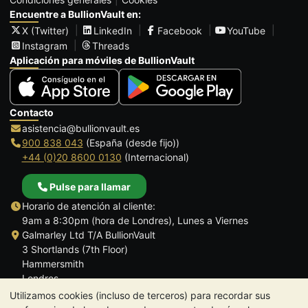
Encuentre a BullionVault en:
X (Twitter)
LinkedIn
Facebook
YouTube
Instagram
Threads
Aplicación para móviles de BullionVault
Contacto
asistencia@bullionvault.es
900 838 043
(España (desde fijo))
+44 (0)20 8600 0130
(Internacional)
Pulse para llamar
Horario de atención al cliente:
9am a 8:30pm (hora de Londres), Lunes a Viernes
Galmarley Ltd T/A BullionVault
3 Shortlands (7th Floor)
Hammersmith
Londres
W6 8DA
Utilizamos cookies (incluso de terceros) para recordar sus
Reino Unido