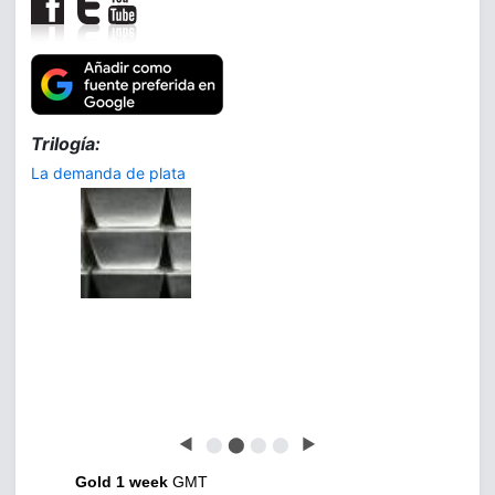
Trilogía:
La demanda de plata
◀
⬤
⬤
⬤
⬤
▶
Gold 1 week
GMT