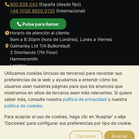
900 838 043
(España (desde fijo))
+44 (0)20 8600 0130
(Internacional)
Pulse para llamar
Horario de atención al cliente:
9am a 8:30pm (hora de Londres), Lunes a Viernes
Galmarley Ltd T/A BullionVault
3 Shortlands (7th Floor)
Hammersmith
Londres
W6 8DA
Utilizamos cookies (incluso de terceros) para recordar sus
Reino Unido
preferencias de la web y ayudarnos a entendr cómo los
usuarios usan nuestras páginas para que los anuncios que
mostramos en sitios de terceros sean más relevantes. Si quiere
saber más, consulte nuestra
política de privacidad
y nuestra
política de cookies
.
TrustScore 4.5 | 284 reseñas
Para aceptar el uso de cookies, haga clic en 'Aceptar' o elija
NOTA:
El valor de los metales preciosos puede tanto bajar como
'Opciones' para configurar sus preferencias por tipo de cookie.
subir. Las tendencias históricas no garantizan la evolución
futura de los precios. Nada de lo contenido en los sitios web de
Opciones
Aceptar
BullionVault ni en ninguna de sus comunicaciones constituye