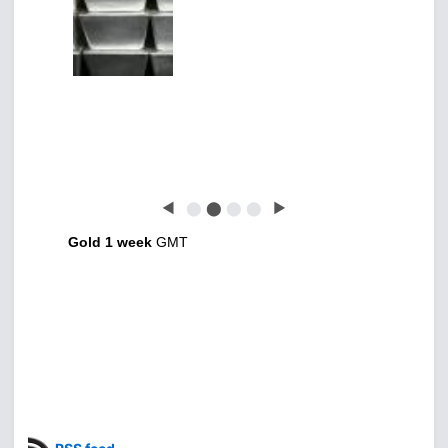
◀
⬤
⬤
⬤
⬤
▶
Gold 1 week
GMT