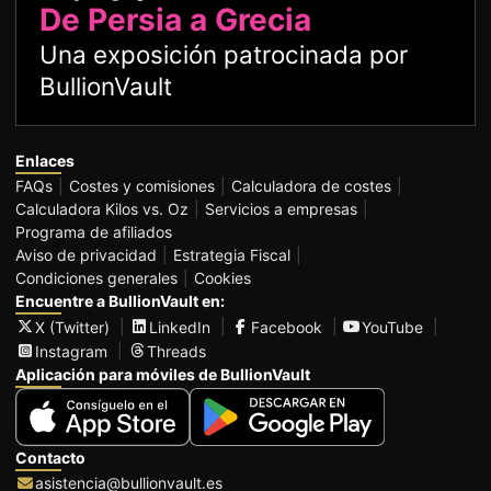
De Persia a Grecia
Una exposición patrocinada por
BullionVault
Enlaces
FAQs
Costes y comisiones
Calculadora de costes
Calculadora Kilos vs. Oz
Servicios a empresas
Programa de afiliados
Aviso de privacidad
Estrategia Fiscal
Condiciones generales
Cookies
Encuentre a BullionVault en:
X (Twitter)
LinkedIn
Facebook
YouTube
Instagram
Threads
Aplicación para móviles de BullionVault
Contacto
asistencia@bullionvault.es