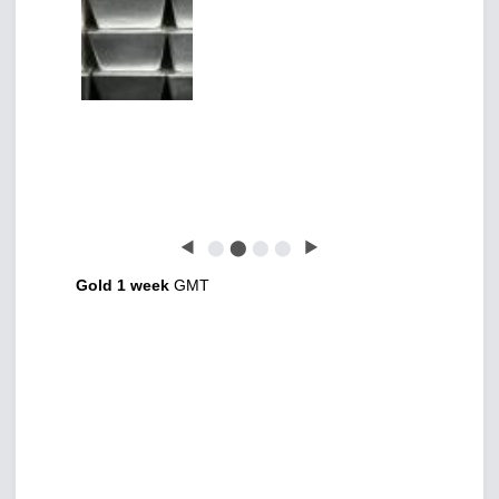
◀
⬤
⬤
⬤
⬤
▶
Gold 1 week
GMT