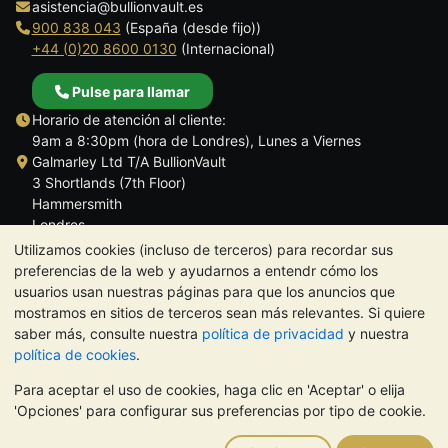
asistencia@bullionvault.es
900 838 043
(España (desde fijo))
+44 (0)20 8600 0130
(Internacional)
Pulse para llamar
Horario de atención al cliente:
9am a 8:30pm (hora de Londres), Lunes a Viernes
Galmarley Ltd T/A BullionVault
3 Shortlands (7th Floor)
Hammersmith
Londres
W6 8DA
Utilizamos cookies (incluso de terceros) para recordar sus
Reino Unido
preferencias de la web y ayudarnos a entendr cómo los
usuarios usan nuestras páginas para que los anuncios que
mostramos en sitios de terceros sean más relevantes. Si quiere
saber más, consulte nuestra
política de privacidad
y nuestra
política de cookies
.
TrustScore 4.5 | 284 reseñas
Para aceptar el uso de cookies, haga clic en 'Aceptar' o elija
NOTA:
El valor de los metales preciosos puede tanto bajar como
'Opciones' para configurar sus preferencias por tipo de cookie.
subir. Las tendencias históricas no garantizan la evolución
futura de los precios. Nada de lo contenido en los sitios web de