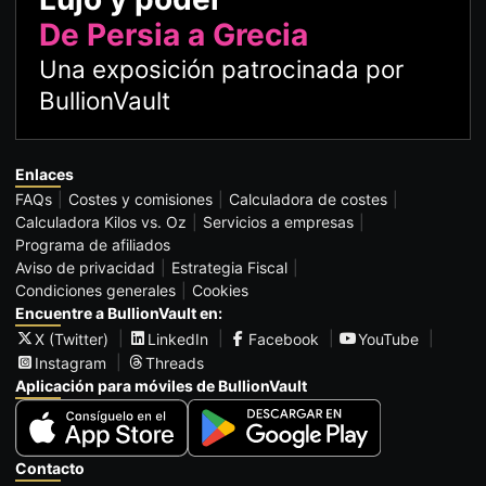
De Persia a Grecia
Una exposición patrocinada por
BullionVault
Enlaces
FAQs
Costes y comisiones
Calculadora de costes
Calculadora Kilos vs. Oz
Servicios a empresas
Programa de afiliados
Aviso de privacidad
Estrategia Fiscal
Condiciones generales
Cookies
Encuentre a BullionVault en:
X (Twitter)
LinkedIn
Facebook
YouTube
Instagram
Threads
Aplicación para móviles de BullionVault
Contacto