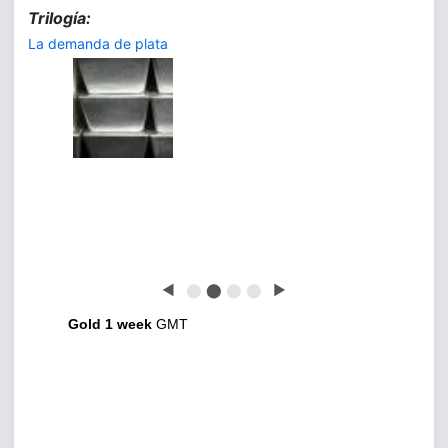
Trilogía:
La demanda de plata
◀
⬤
⬤
⬤
⬤
▶
Gold 1 week
GMT