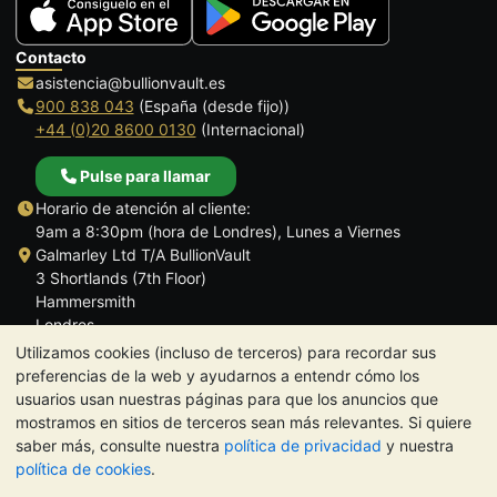
Contacto
asistencia@bullionvault.es
900 838 043
(España (desde fijo))
+44 (0)20 8600 0130
(Internacional)
Pulse para llamar
Horario de atención al cliente:
9am a 8:30pm (hora de Londres), Lunes a Viernes
Galmarley Ltd T/A BullionVault
3 Shortlands (7th Floor)
Hammersmith
Londres
W6 8DA
Utilizamos cookies (incluso de terceros) para recordar sus
Reino Unido
preferencias de la web y ayudarnos a entendr cómo los
usuarios usan nuestras páginas para que los anuncios que
mostramos en sitios de terceros sean más relevantes. Si quiere
saber más, consulte nuestra
política de privacidad
y nuestra
política de cookies
.
TrustScore 4.5 | 284 reseñas