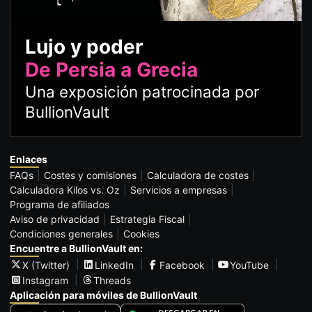
Lujo y poder
De Persia a Grecia
Una exposición patrocinada por
BullionVault
Enlaces
FAQs
Costes y comisiones
Calculadora de costes
Calculadora Kilos vs. Oz
Servicios a empresas
Programa de afiliados
Aviso de privacidad
Estrategia Fiscal
Condiciones generales
Cookies
Encuentre a BullionVault en:
X (Twitter)
LinkedIn
Facebook
YouTube
Instagram
Threads
Aplicación para móviles de BullionVault