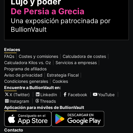
Lujo y poder
De Persia a Grecia
Una exposición patrocinada por
BullionVault
Enlaces
FAQs
Costes y comisiones
Calculadora de costes
Calculadora Kilos vs. Oz
Servicios a empresas
Programa de afiliados
Aviso de privacidad
Estrategia Fiscal
Condiciones generales
Cookies
Encuentre a BullionVault en:
X (Twitter)
LinkedIn
Facebook
YouTube
Instagram
Threads
Aplicación para móviles de BullionVault
Contacto