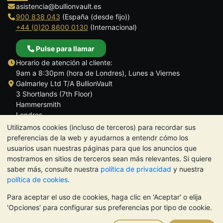
asistencia@bullionvault.es
900 838 043
(España (desde fijo))
+44 (0)20 8600 0130
(Internacional)
Pulse para llamar
Horario de atención al cliente:
9am a 8:30pm (hora de Londres), Lunes a Viernes
Galmarley Ltd T/A BullionVault
3 Shortlands (7th Floor)
Hammersmith
Londres
W6 8DA
Utilizamos cookies (incluso de terceros) para recordar sus
Reino Unido
preferencias de la web y ayudarnos a entendr cómo los
usuarios usan nuestras páginas para que los anuncios que
mostramos en sitios de terceros sean más relevantes. Si quiere
saber más, consulte nuestra
política de privacidad
y nuestra
política de cookies
.
TrustScore 4.5 | 284 reseñas
Para aceptar el uso de cookies, haga clic en 'Aceptar' o elija
NOTA:
El valor de los metales preciosos puede tanto bajar como
'Opciones' para configurar sus preferencias por tipo de cookie.
subir. Las tendencias históricas no garantizan la evolución
futura de los precios. Nada de lo contenido en los sitios web de