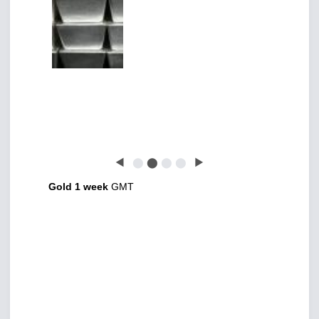
◀
⬤
⬤
⬤
⬤
▶
Gold 1 week
GMT