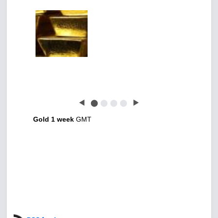
◀
⬤
⬤
⬤
⬤
▶
Gold 1 week
GMT