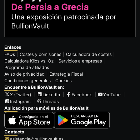
De Persia a Grecia
Una exposición patrocinada por
BullionVault
Enlaces
FAQs
Costes y comisiones
Calculadora de costes
Calculadora Kilos vs. Oz
Servicios a empresas
Programa de afiliados
Aviso de privacidad
Estrategia Fiscal
Condiciones generales
Cookies
Encuentre a BullionVault en:
X (Twitter)
LinkedIn
Facebook
YouTube
Instagram
Threads
Aplicación para móviles de BullionVault
Contacto
asistencia@bullionvault.es