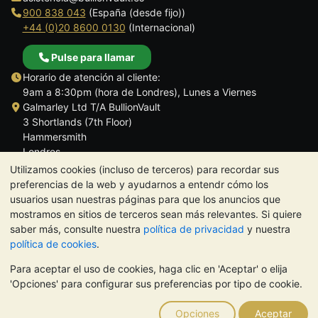
900 838 043
(España (desde fijo))
+44 (0)20 8600 0130
(Internacional)
Pulse para llamar
Horario de atención al cliente:
9am a 8:30pm (hora de Londres), Lunes a Viernes
Galmarley Ltd T/A BullionVault
3 Shortlands (7th Floor)
Hammersmith
Londres
W6 8DA
Utilizamos cookies (incluso de terceros) para recordar sus
Reino Unido
preferencias de la web y ayudarnos a entendr cómo los
usuarios usan nuestras páginas para que los anuncios que
mostramos en sitios de terceros sean más relevantes. Si quiere
saber más, consulte nuestra
política de privacidad
y nuestra
política de cookies
.
TrustScore 4.5 | 284 reseñas
Para aceptar el uso de cookies, haga clic en 'Aceptar' o elija
NOTA:
El valor de los metales preciosos puede tanto bajar como
'Opciones' para configurar sus preferencias por tipo de cookie.
subir. Las tendencias históricas no garantizan la evolución
futura de los precios. Nada de lo contenido en los sitios web de
Opciones
Aceptar
BullionVault ni en ninguna de sus comunicaciones constituye