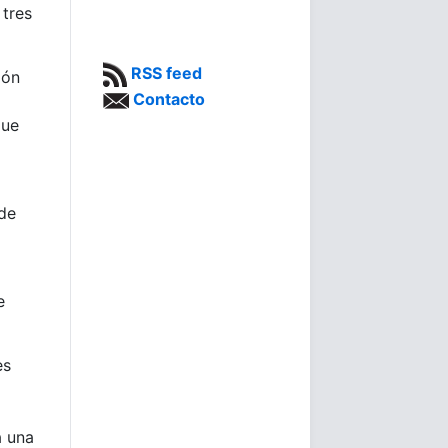
 tres
RSS feed
ión
Contacto
que
 de
e
es
a una