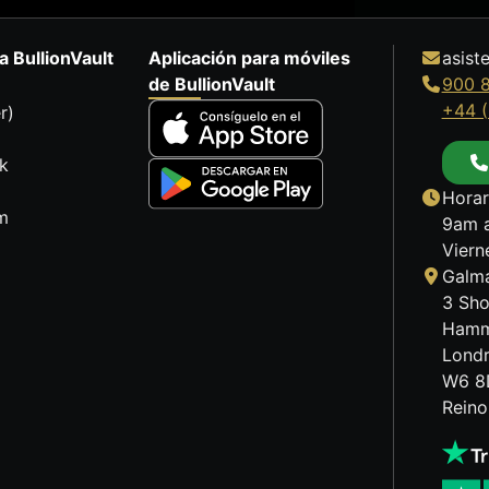
a BullionVault
Aplicación para móviles
asist
de BullionVault
900 
+44 (
r)
k
Horar
m
9am a
Viern
Galma
3 Sho
Hamm
Lond
W6 8
Reino