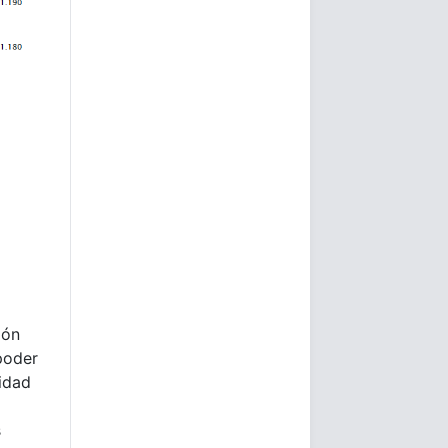
ión
poder
lidad
s