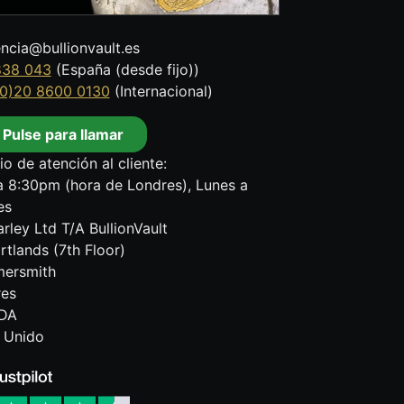
encia@bullionvault.es
838 043
(España (desde fijo))
0)20 8600 0130
(Internacional)
Pulse para llamar
io de atención al cliente:
 8:30pm (hora de Londres), Lunes a
es
rley Ltd T/A BullionVault
rtlands (7th Floor)
ersmith
res
DA
 Unido