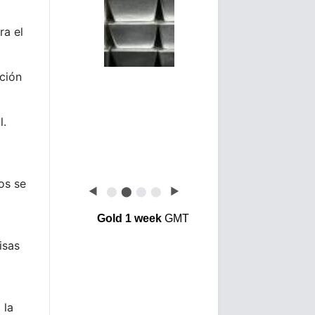
l
ra el
ación
l.
os se
◀
⬤
⬤
⬤
⬤
▶
Gold 1 week
GMT
isas
 la