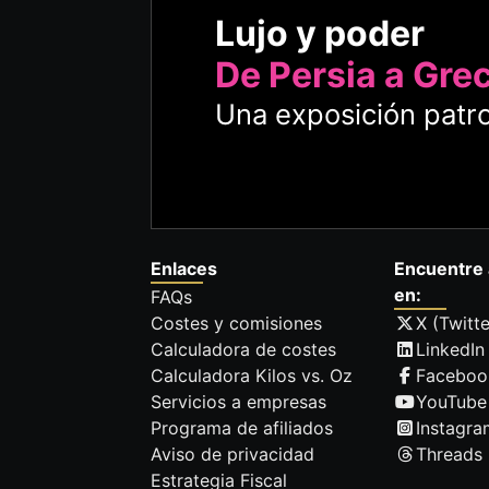
Lujo y poder
De Persia a Gre
Una exposición patro
Enlaces
Encuentre 
en:
FAQs
Costes y comisiones
X (Twitte
Calculadora de costes
LinkedIn
Calculadora Kilos vs. Oz
Faceboo
Servicios a empresas
YouTube
Programa de afiliados
Instagra
Aviso de privacidad
Threads
Estrategia Fiscal