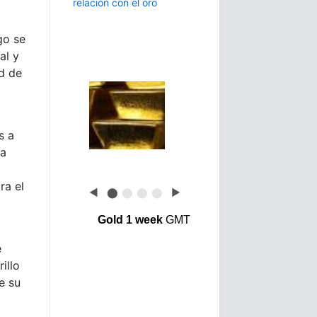
go se
al y
ad de
s a
la
ra el
◀
⬤
⬤
⬤
⬤
▶
Gold 1 week
GMT
e
illo
e su