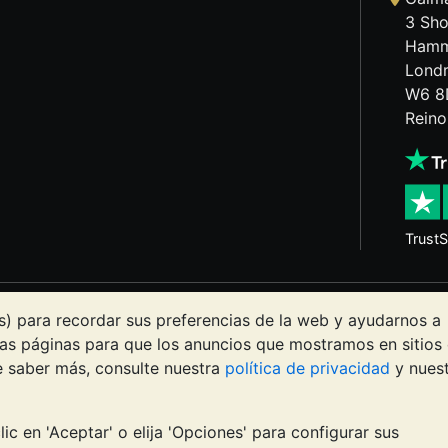
3 Sho
Hamm
Lond
W6 8
Reino
TrustS
s puede tanto bajar como subir. Las tendencias históricas n
s) para recordar sus preferencias de la web y ayudarnos a
itios web de BullionVault ni en ninguna de sus comunicacio
as páginas para que los anuncios que mostramos en sitios
ento profesional para determinar si poseer metales precio
re saber más, consulte nuestra
política de privacidad
y nues
d de Galmarley Limited, empresa registrada en Gran Bretañ
ic en 'Aceptar' o elija 'Opciones' para configurar sus