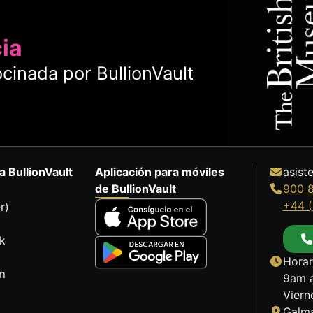
cia
cinada por BullionVault
a BullionVault
Aplicación para móviles
asist
de BullionVault
900 
+44 (
r)
k
Horar
m
9am a
Viern
Galma