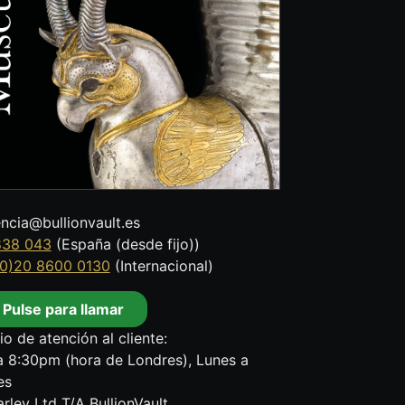
encia@bullionvault.es
838 043
(España (desde fijo))
0)20 8600 0130
(Internacional)
Pulse para llamar
io de atención al cliente:
 8:30pm (hora de Londres), Lunes a
es
rley Ltd T/A BullionVault