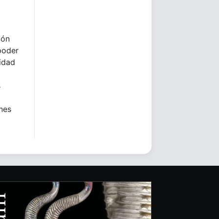
ión
poder
lidad
s
ones