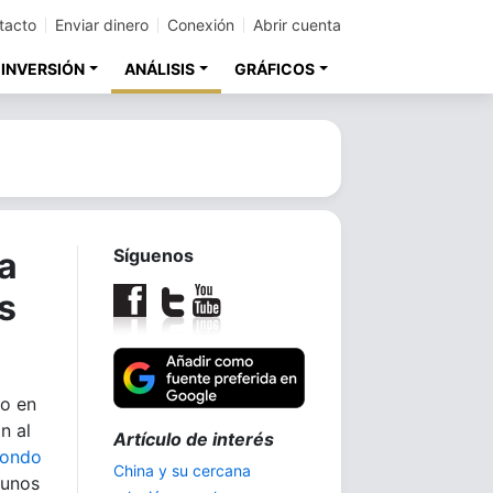
tacto
Enviar dinero
Conexión
Abrir cuenta
 INVERSIÓN
ANÁLISIS
GRÁFICOS
ta
Síguenos
s
ro en
n al
Trilogía:
fondo
La demanda de plata
 unos