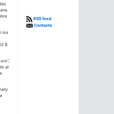
idez
mana
ubre
RSS feed
Contacto
n los
83 $
oro",
do al
a
rally
 a