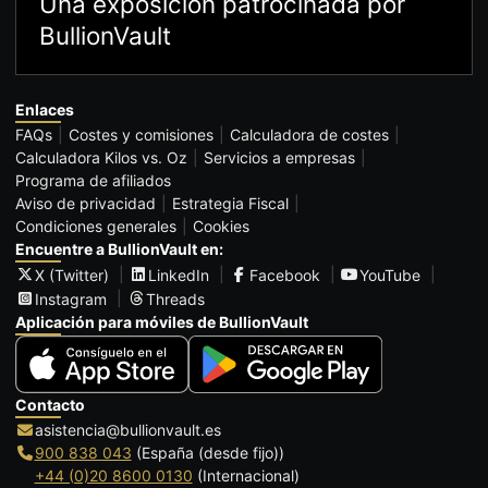
Una exposición patrocinada por
BullionVault
Enlaces
FAQs
Costes y comisiones
Calculadora de costes
Calculadora Kilos vs. Oz
Servicios a empresas
Programa de afiliados
Aviso de privacidad
Estrategia Fiscal
Condiciones generales
Cookies
Encuentre a BullionVault en:
X (Twitter)
LinkedIn
Facebook
YouTube
Instagram
Threads
Aplicación para móviles de BullionVault
Contacto
asistencia@bullionvault.es
900 838 043
(España (desde fijo))
+44 (0)20 8600 0130
(Internacional)