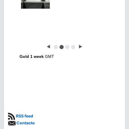
◀
⬤
⬤
⬤
⬤
▶
Gold 1 week
GMT
RSS feed
Contacto