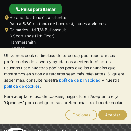
Pulse para llamar
Horario de atención al cliente:
9am a 8:30pm (hora de Londres), Lunes a Viernes
Galmarley Ltd T/A BullionVault
3 Shortlands (7th Floor)
Hammersmith
Londres
W6 8DA
Utilizamos cookies (incluso de terceros) para recordar sus
Reino Unido
preferencias de la web y ayudarnos a entendr cómo los
usuarios usan nuestras páginas para que los anuncios que
mostramos en sitios de terceros sean más relevantes. Si quiere
saber más, consulte nuestra
política de privacidad
y nuestra
política de cookies
.
TrustScore 4.5 | 284 reseñas
Para aceptar el uso de cookies, haga clic en 'Aceptar' o elija
NOTA:
El valor de los metales preciosos puede tanto bajar como
'Opciones' para configurar sus preferencias por tipo de cookie.
subir. Las tendencias históricas no garantizan la evolución
futura de los precios. Nada de lo contenido en los sitios web de
Opciones
Aceptar
BullionVault ni en ninguna de sus comunicaciones constituye
asesoramiento en materia de inversión. Debería buscar
asesoramiento profesional para determinar si poseer metales