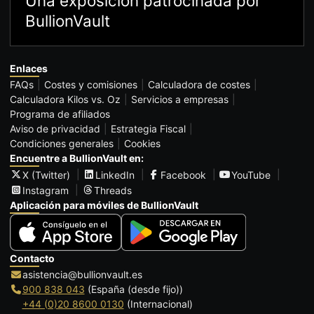
Una exposición patrocinada por
BullionVault
Enlaces
FAQs
Costes y comisiones
Calculadora de costes
Calculadora Kilos vs. Oz
Servicios a empresas
Programa de afiliados
Aviso de privacidad
Estrategia Fiscal
Condiciones generales
Cookies
Encuentre a BullionVault en:
X (Twitter)
LinkedIn
Facebook
YouTube
Instagram
Threads
Aplicación para móviles de BullionVault
Contacto
asistencia@bullionvault.es
900 838 043
(España (desde fijo))
+44 (0)20 8600 0130
(Internacional)