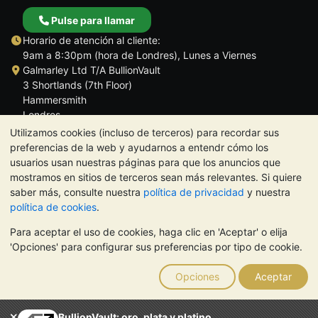
Pulse para llamar
Horario de atención al cliente:
9am a 8:30pm (hora de Londres), Lunes a Viernes
Galmarley Ltd T/A BullionVault
3 Shortlands (7th Floor)
Hammersmith
Londres
W6 8DA
Utilizamos cookies (incluso de terceros) para recordar sus
Reino Unido
preferencias de la web y ayudarnos a entendr cómo los
usuarios usan nuestras páginas para que los anuncios que
mostramos en sitios de terceros sean más relevantes. Si quiere
saber más, consulte nuestra
política de privacidad
y nuestra
política de cookies
.
TrustScore 4.5 | 284 reseñas
Para aceptar el uso de cookies, haga clic en 'Aceptar' o elija
NOTA:
El valor de los metales preciosos puede tanto bajar como
'Opciones' para configurar sus preferencias por tipo de cookie.
subir. Las tendencias históricas no garantizan la evolución
futura de los precios. Nada de lo contenido en los sitios web de
Opciones
Aceptar
BullionVault ni en ninguna de sus comunicaciones constituye
asesoramiento en materia de inversión. Debería buscar
asesoramiento profesional para determinar si poseer metales
BullionVault: oro, plata y platino