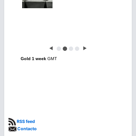
◀
⬤
⬤
⬤
⬤
▶
Gold 1 week
GMT
RSS feed
Contacto